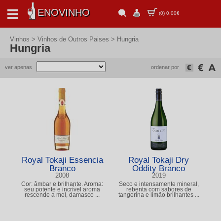
ENOVINHO
(
0
)
0,00€
Vinhos > Vinhos de Outros Paises > Hungria
Hungria
ver apenas
ordenar por
Royal Tokaji Essencia
Royal Tokaji Dry
Branco
Oddity Branco
2008
2019
Cor: âmbar e brilhante. Aroma:
Seco e intensamente mineral,
seu potente e incrível aroma
rebenta com sabores de
rescende a mel, damasco ...
tangerina e limão brilhantes ...