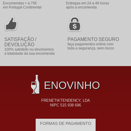
Encomendas > a 75€
Entregas em 24 a 48 horas
em Portugal Continental
após a encomenda
SATISFAÇÃO /
PAGAMENTO SEGURO
DEVOLUÇÃO
faça pagamentos online com
toda a segurança, sem riscos
100% satisfeito ou devolvemos
a totalidade da sua encomenda
ENOVINHO
FRENETIKTENDENCY, LDA
NIPC 515 938 696
FORMAS DE PAGAMENTO