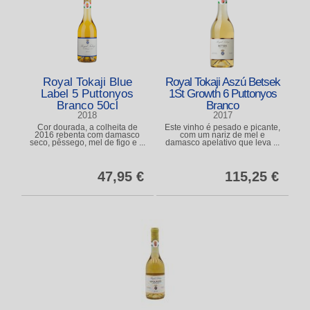
Royal Tokaji Blue
Royal Tokaji Aszú Betsek
Label 5 Puttonyos
1St Growth 6 Puttonyos
Branco 50cl
Branco
2018
2017
Cor dourada, a colheita de
Este vinho é pesado e picante,
2016 rebenta com damasco
com um nariz de mel e
seco, pêssego, mel de figo e ...
damasco apelativo que leva ...
47,95 €
115,25 €