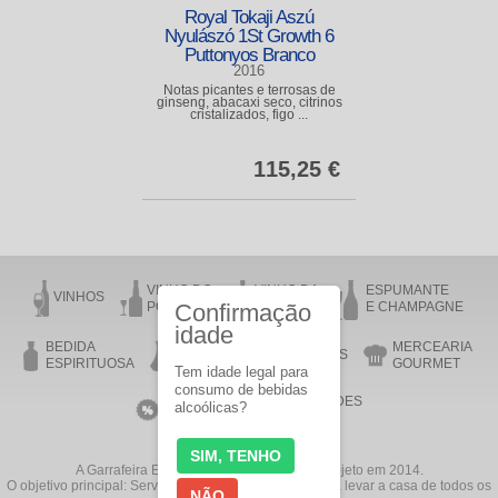
Royal Tokaji Aszú
Nyulászó 1St Growth 6
Puttonyos Branco
2016
Notas picantes e terrosas de
ginseng, abacaxi seco, citrinos
cristalizados, figo ...
115,25 €
VINHO DO
VINHO DA
ESPUMANTE
VINHOS
PORTO
Confirmação
MADEIRA
E CHAMPAGNE
idade
BEDIDA
MERCEARIA
AZEITE
ACESSÓRIOS
ESPIRITUOSA
GOURMET
Tem idade legal para
consumo de bebidas
VINHOS EM
NOVIDADES
alcoólicas?
PROMOÇÃO
SIM, TENHO
A Garrafeira Enovinho.com iniciou o seu projeto em 2014.
O objetivo principal: Servico e preços competitivos para levar a casa de todos os
NÃO