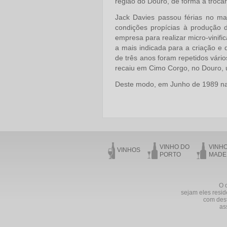
região do Douro, de forma a trocar
Jack Davies passou férias no ma
condições propícias à produção d
empresa para realizar micro-vinifi
a mais indicada para a criação e 
de três anos foram repetidos vári
recaiu em Cimo Corgo, no Douro, 
Deste modo, em Junho de 1989 n
VINHO DO
VINH
VINHOS
PORTO
MADE
O o
sejam eles resid
com dest
as