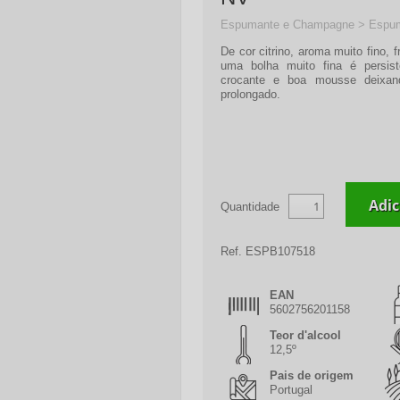
Espumante e Champagne > Espum
De cor citrino, aroma muito fino, 
uma bolha muito fina é persis
crocante e boa mousse deixan
prolongado.
Quantidade
Ref.
ESPB107518
EAN
5602756201158
Teor d'alcool
12,5º
Pais de origem
Portugal