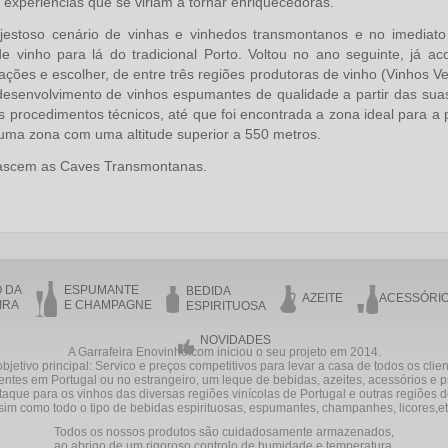
 experiências que se viriam a tornar enriquecedoras.
jestoso cenário de vinhas e vinhedos transmontanos e no imediat
e vinho para lá do tradicional Porto. Voltou no ano seguinte, já 
cações e escolher, de entre três regiões produtoras de vinho (Vinhos Ve
desenvolvimento de vinhos espumantes de qualidade a partir das suas
os procedimentos técnicos, até que foi encontrada a zona ideal para 
uma zona com uma altitude superior a 550 metros.
ascem as Caves Transmontanas.
O DA
ESPUMANTE
BEDIDA
AZEITE
ACESSÓRI
IRA
E CHAMPAGNE
ESPIRITUOSA
NOVIDADES
A Garrafeira Enovinho.com iniciou o seu projeto em 2014.
bjetivo principal: Servico e preços competitivos para levar a casa de todos os clie
entes em Portugal ou no estrangeiro, um leque de bebidas, azeites, acessórios e 
aque para os vinhos das diversas regiões vinícolas de Portugal e outras regiões
sim como todo o tipo de bebidas espirituosas, espumantes, champanhes, licores,etc
Todos os nossos produtos são cuidadosamente armazenados,
ao abrigo de um rigoroso controlo de humidade e temperatura.