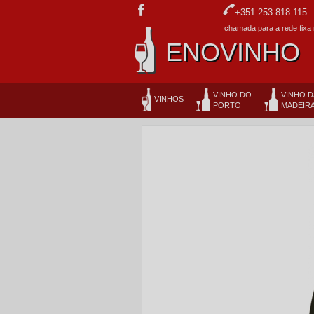
+351 253 818 115
chamada para a rede fixa 
ENOVINHO
VINHO DO
VINHO D
VINHOS
PORTO
MADEIR
NOVIDADES