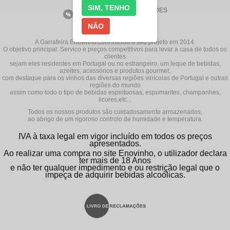
SIM, TENHO
VINHOS EM
NOVIDADES
PROMOÇÃO
NÃO
A Garrafeira Enovinho.com iniciou o seu projeto em 2014.
O objetivo principal: Servico e preços competitivos para levar a casa de todos os
clientes
sejam eles residentes em Portugal ou no estrangeiro, um leque de bebidas,
azeites, acessórios e produtos gourmet,
com destaque para os vinhos das diversas regiões vinícolas de Portugal e outras
regiões do mundo
assim como todo o tipo de bebidas espirituosas, espumantes, champanhes,
licores,etc...
Todos os nossos produtos são cuidadosamente armazenados,
ao abrigo de um rigoroso controlo de humidade e temperatura.
IVA à taxa legal em vigor incluído em todos os preços
apresentados.
Ao realizar uma compra no site Enovinho, o utilizador declara
ter mais de 18 Anos
e não ter qualquer impedimento e ou restrição legal que o
impeça de adquirir bebidas alcoólicas.