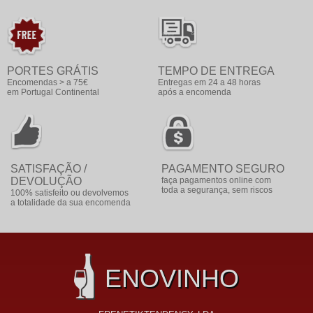
PORTES GRÁTIS
TEMPO DE ENTREGA
Encomendas > a 75€
Entregas em 24 a 48 horas
em Portugal Continental
após a encomenda
SATISFAÇÃO /
PAGAMENTO SEGURO
DEVOLUÇÃO
faça pagamentos online com
toda a segurança, sem riscos
100% satisfeito ou devolvemos
a totalidade da sua encomenda
ENOVINHO