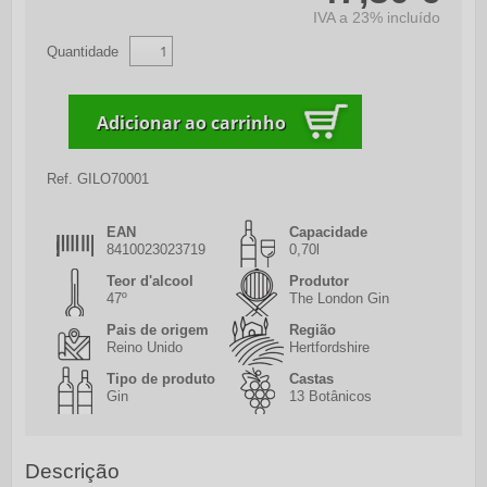
IVA a 23% incluído
Quantidade
Ref.
GILO70001
EAN
Capacidade
8410023023719
0,70l
Teor d'alcool
Produtor
47º
The London Gin
Pais de origem
Região
Reino Unido
Hertfordshire
Tipo de produto
Castas
Gin
13 Botânicos
Descrição