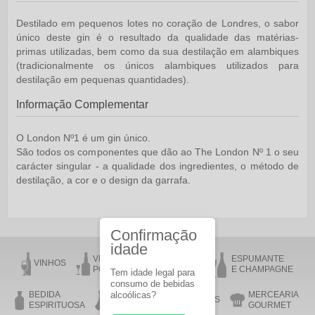
Destilado em pequenos lotes no coração de Londres, o sabor
único deste gin é o resultado da qualidade das matérias-
primas utilizadas, bem como da sua destilação em alambiques
(tradicionalmente os únicos alambiques utilizados para
destilação em pequenas quantidades).
Informação Complementar
O London Nº1 é um gin único.
São todos os componentes que dão ao The London Nº 1 o seu
carácter singular - a qualidade dos ingredientes, o método de
destilação, a cor e o design da garrafa.
Confirmação
idade
VINHO DO
VINHO DA
ESPUMANTE
VINHOS
PORTO
MADEIRA
E CHAMPAGNE
Tem idade legal para
consumo de bebidas
BEDIDA
alcoólicas?
MERCEARIA
AZEITE
ACESSÓRIOS
ESPIRITUOSA
GOURMET