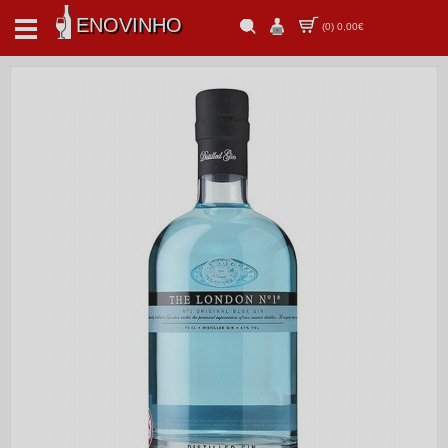
ENOVINHO
(
0
)
0,00€