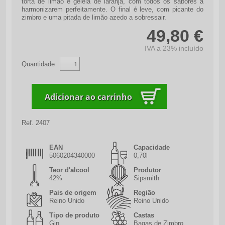
torta de limão e geleia de laranja, com todos os sabores a
harmonizarem perfeitamente. O final é leve, com picante do
zimbro e uma pitada de limão azedo a sobressair.
49,80 €
IVA a 23% incluído
Quantidade
Ref.
2407
EAN
Capacidade
5060204340000
0,70l
Teor d'alcool
Produtor
42%
Sipsmith
Pais de origem
Região
Reino Unido
Reino Unido
Tipo de produto
Castas
Gin
Bagas de Zimbro