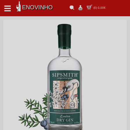
ENOVINHO
(
0
)
0,00€