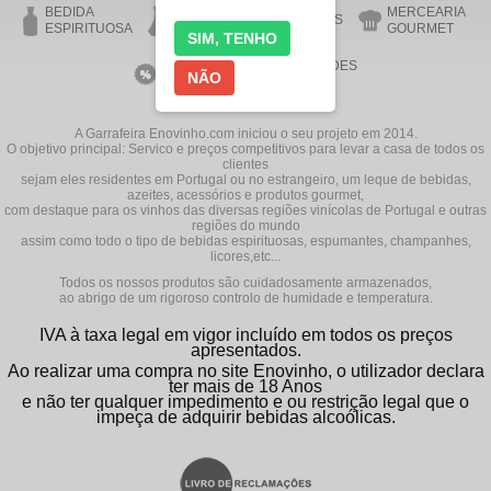
BEDIDA
MERCEARIA
AZEITE
ACESSÓRIOS
ESPIRITUOSA
GOURMET
SIM, TENHO
VINHOS EM
NOVIDADES
NÃO
PROMOÇÃO
A Garrafeira Enovinho.com iniciou o seu projeto em 2014.
O objetivo principal: Servico e preços competitivos para levar a casa de todos os
clientes
sejam eles residentes em Portugal ou no estrangeiro, um leque de bebidas,
azeites, acessórios e produtos gourmet,
com destaque para os vinhos das diversas regiões vinícolas de Portugal e outras
regiões do mundo
assim como todo o tipo de bebidas espirituosas, espumantes, champanhes,
licores,etc...
Todos os nossos produtos são cuidadosamente armazenados,
ao abrigo de um rigoroso controlo de humidade e temperatura.
IVA à taxa legal em vigor incluído em todos os preços
apresentados.
Ao realizar uma compra no site Enovinho, o utilizador declara
ter mais de 18 Anos
e não ter qualquer impedimento e ou restrição legal que o
impeça de adquirir bebidas alcoólicas.