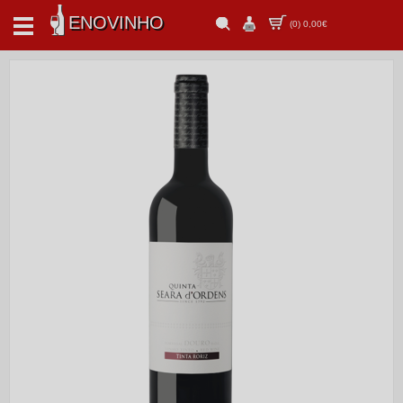
ENOVINHO
(
0
)
0,00€