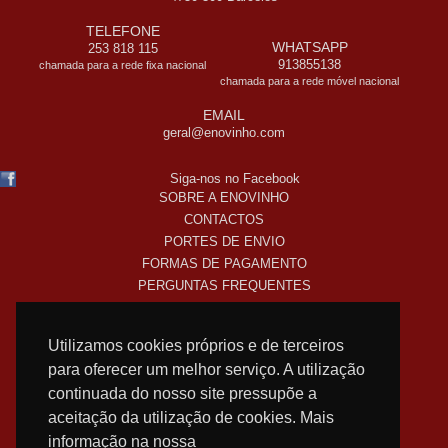
TELEFONE
WHATSAPP
253 818 115
913855138
chamada para a rede fixa nacional
chamada para a rede móvel nacional
EMAIL
geral@enovinho.com
Siga-nos no Facebook
SOBRE A ENOVINHO
CONTACTOS
PORTES DE ENVIO
FORMAS DE PAGAMENTO
PERGUNTAS FREQUENTES
COMO COMPRO ONLINE
TERMOS LEGAIS
Utilizamos cookies próprios e de terceiros
POLITICA DE PRIVACIDADE
para oferecer um melhor serviço. A utilização
SUBSCREVA A NOSSA NEWSLETTER!
continuada do nosso site pressupõe a
aceitação da utilização de cookies. Mais
informação na nossa