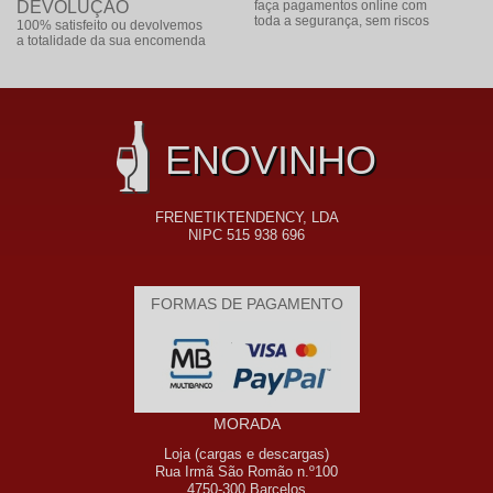
DEVOLUÇÃO
faça pagamentos online com
toda a segurança, sem riscos
100% satisfeito ou devolvemos
a totalidade da sua encomenda
ENOVINHO
FRENETIKTENDENCY, LDA
NIPC 515 938 696
FORMAS DE PAGAMENTO
MORADA
Loja (cargas e descargas)
Rua Irmã São Romão n.º100
4750-300 Barcelos