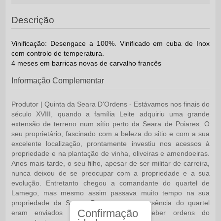
Descrição
Vinificação:
Desengace a 100%. Vinificado em cuba de Inox
com controlo de temperatura.
4 meses em barricas novas de carvalho francês
Informação Complementar
Produtor | Quinta da Seara D'Ordens -
Estávamos nos finais do
século XVIII, quando a família Leite adquiriu uma grande
extensão de terreno num sítio perto da Seara de Poiares. O
seu proprietário, fascinado com a beleza do sitio e com a sua
excelente localização, prontamente investiu nos acessos à
propriedade e na plantação de vinha, oliveiras e amendoeiras.
Anos mais tarde, o seu filho, apesar de ser militar de carreira,
nunca deixou de se preocupar com a propriedade e a sua
evolução. Entretanto chegou a comandante do quartel de
Lamego, mas mesmo assim passava muito tempo na sua
propriedade da Seara. Durante a sua ausência do quartel
Confirmação
eram enviados soldados à Seara receber ordens do