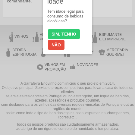
idade
comandante.
Tem idade legal para
consumo de bebidas
alcoólicas?
SIM, TENHO
VINHO DO
VINHO DA
ESPUMANTE
VINHOS
PORTO
MADEIRA
E CHAMPAGNE
NÃO
BEDIDA
MERCEARIA
AZEITE
ACESSÓRIOS
ESPIRITUOSA
GOURMET
VINHOS EM
NOVIDADES
PROMOÇÃO
A Garrafeira Enovinho.com iniciou o seu projeto em 2014.
O objetivo principal: Servico e preços competitivos para levar a casa de todos os
clientes
sejam eles residentes em Portugal ou no estrangeiro, um leque de bebidas,
azeites, acessórios e produtos gourmet,
com destaque para os vinhos das diversas regiões vinícolas de Portugal e outras
regiões do mundo
assim como todo o tipo de bebidas espirituosas, espumantes, champanhes,
licores,etc...
Todos os nossos produtos são cuidadosamente armazenados,
ao abrigo de um rigoroso controlo de humidade e temperatura.