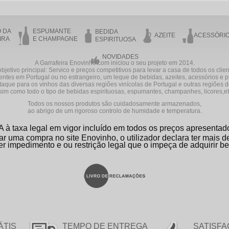
O DA
ESPUMANTE
BEDIDA
AZEITE
ACESSÓRI
IRA
E CHAMPAGNE
ESPIRITUOSA
NOVIDADES
A Garrafeira Enovinho.com iniciou o seu projeto em 2014.
bjetivo principal: Servico e preços competitivos para levar a casa de todos os clie
entes em Portugal ou no estrangeiro, um leque de bebidas, azeites, acessórios e 
aque para os vinhos das diversas regiões vinícolas de Portugal e outras regiões
sim como todo o tipo de bebidas espirituosas, espumantes, champanhes, licores,etc
Todos os nossos produtos são cuidadosamente armazenados,
ao abrigo de um rigoroso controlo de humidade e temperatura.
A à taxa legal em vigor incluído em todos os preços apresentad
ar uma compra no site Enovinho, o utilizador declara ter mais 
er impedimento e ou restrição legal que o impeça de adquirir be
ÁTIS
TEMPO DE ENTREGA
SATISFA