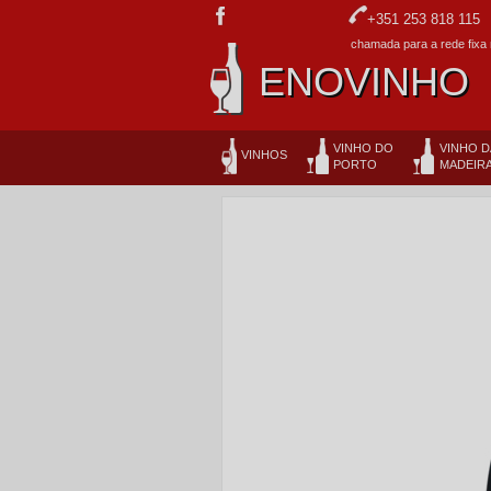
+351 253 818 115
chamada para a rede fixa 
ENOVINHO
VINHO DO
VINHO D
VINHOS
PORTO
MADEIR
NOVIDADES