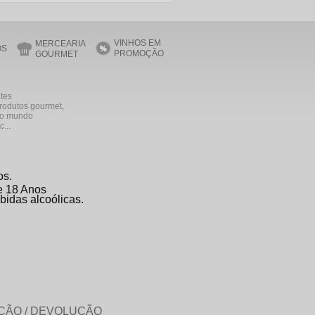
VINHOS EM
MERCEARIA
OS
PROMOÇÃO
GOURMET
ntes
produtos gourmet,
 do mundo
...
os.
de 18 Anos
bidas alcoólicas.
ÇÃO / DEVOLUÇÃO