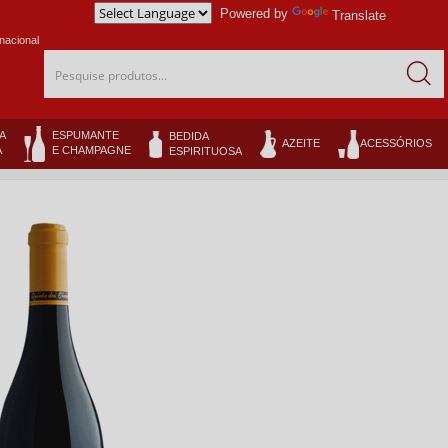
Powered by
Translate
nacional
Pesquise produtos...
A
ESPUMANTE
BEDIDA
AZEITE
ACESSÓRIOS
A
E CHAMPAGNE
ESPIRITUOSA