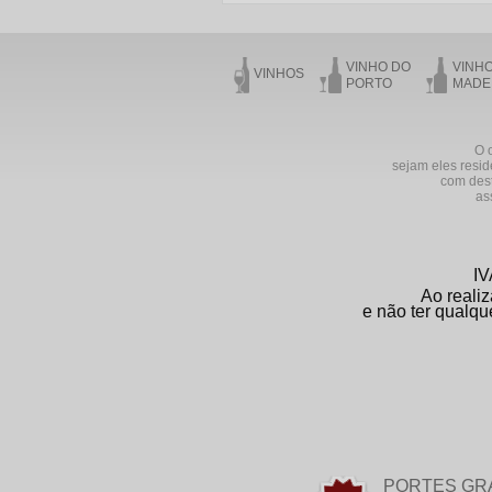
VINHO DO
VINH
VINHOS
PORTO
MADE
O o
sejam eles resid
com dest
as
IV
Ao realiz
e não ter qualqu
PORTES GR