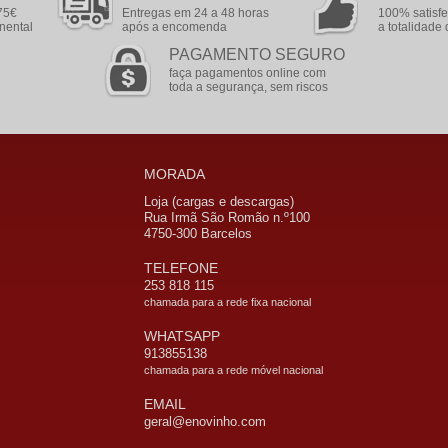
75€
Entregas em 24 a 48 horas
100% satisfe
nental
após a encomenda
a totalidad
PAGAMENTO SEGURO
faça pagamentos online com
toda a segurança, sem riscos
MORADA
Loja (cargas e descargas)
Rua Irmã São Romão n.º100
4750-300 Barcelos
TELEFONE
253 818 115
chamada para a rede fixa nacional
WHATSAPP
913855138
chamada para a rede móvel nacional
EMAIL
geral@enovinho.com