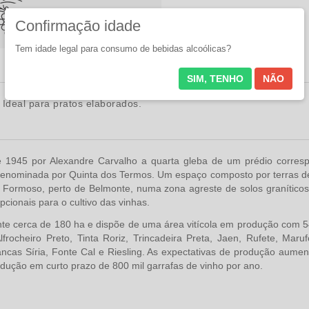
Castas
Confirmação idade
Alfrocheiro
Tem idade legal para consumo de bebidas alcoólicas?
SIM, TENHO
NÃO
:
Ideal para pratos elaborados.
de 1945 por Alexandre Carvalho a quarta gleba de um prédio corres
denominada por Quinta dos Termos. Um espaço composto por terras de 
l Formoso, perto de Belmonte, numa zona agreste de solos granítico
cionais para o cultivo das vinhas.
te cerca de 180 ha e dispõe de uma área vitícola em produção com 54
Alfrocheiro Preto, Tinta Roriz, Trincadeira Preta, Jaen, Rufete, Maru
ancas Síria, Fonte Cal e Riesling. As expectativas de produção aum
ução em curto prazo de 800 mil garrafas de vinho por ano.