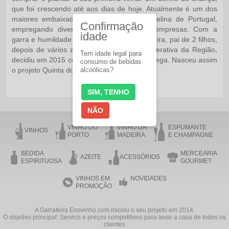
que foi crescendo até aos dias de hoje. Atualmente é um dos
maiores embaixadores da vila mais manuelina de Portugal,
Confirmação
empregando diversas famílias nas suas empresas. Com a
idade
garra e humildade de criança, Manuel Caldeira, pai de 2 filhos,
depois de vários anos ligado à maior cooperativa da Região,
Tem idade legal para
decidiu em 2015 construir a sua primeira adega. Nasceu assim
consumo de bebidas
o projeto Quinta dos Castelares!
alcoólicas?
SIM, TENHO
NÃO
VINHO DO
VINHO DA
ESPUMANTE
VINHOS
PORTO
MADEIRA
E CHAMPAGNE
BEDIDA
MERCEARIA
AZEITE
ACESSÓRIOS
ESPIRITUOSA
GOURMET
VINHOS EM
NOVIDADES
PROMOÇÃO
A Garrafeira Enovinho.com iniciou o seu projeto em 2014.
O objetivo principal: Servico e preços competitivos para levar a casa de todos os
clientes