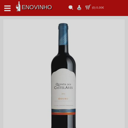
ENOVINHO
(
0
)
0,00€