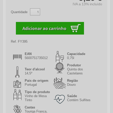
IVA a 13% incluído
Quantidade
Ref.
FY395
EAN
Capacidade
5600751735012
0,75l
Produtor
Teor d'alcool
Quinta dos
14,5º
Castelares
Pais de origem
Região
Portugal
Douro
Tipo de produto
Vinho de Mesa
Saúde
Tinto
Contém Sulfites
Castas
Touriga Franca,