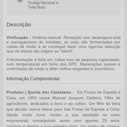
Touriga Nacional e
Tinta Roriz
Descrição
Vinificação :
Vindima manual. Recepção com desengace total
e esmagamento de imediato, as uvas são fermentadas por
castas de modo a se conseguir fazer uma rigorosa selecção
que vai depois dar origem ao “blend”.
A fermentação é feita em cubas inox de pequena capacidade,
com temperaturas em torno dos 24ºC. Macerações suaves e
controladas de modo a obter vinhos elegantes e aromáticos.
Informação Complementar
Produtor | Quinta dos Castelares -
Em Freixo de Espada à
Cinta, em 1953
nasce Manuel Joaquim Caldeira. Filho de
agricultores, dedicados à terra e ao cultivo. Um filho da terra
que decidiu nunca deixar para trás Freixo de Espada à Cinta.
Desde muito novo, iniciou a sua atividade no ramo
empresarial, conseguindo assim com apenas 25 anos,
comprar e plantar a sua primeira vinha. Um sonho de criança,