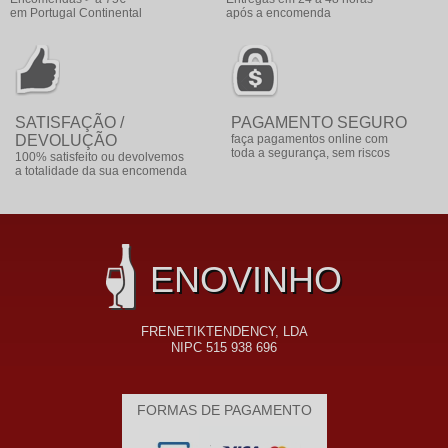
em Portugal Continental
após a encomenda
SATISFAÇÃO /
PAGAMENTO SEGURO
DEVOLUÇÃO
faça pagamentos online com
toda a segurança, sem riscos
100% satisfeito ou devolvemos
a totalidade da sua encomenda
ENOVINHO
FRENETIKTENDENCY, LDA
NIPC 515 938 696
FORMAS DE PAGAMENTO