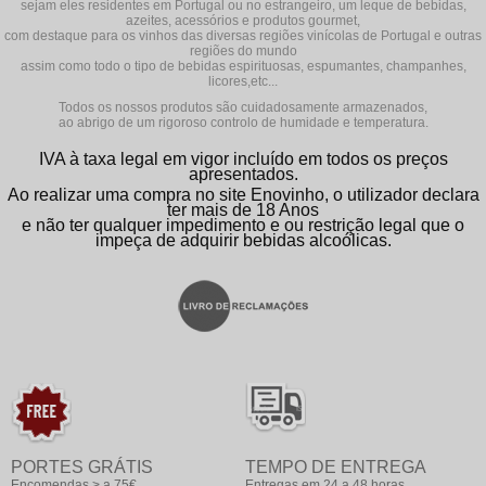
sejam eles residentes em Portugal ou no estrangeiro, um leque de bebidas,
azeites, acessórios e produtos gourmet,
com destaque para os vinhos das diversas regiões vinícolas de Portugal e outras
regiões do mundo
assim como todo o tipo de bebidas espirituosas, espumantes, champanhes,
licores,etc...
Todos os nossos produtos são cuidadosamente armazenados,
ao abrigo de um rigoroso controlo de humidade e temperatura.
IVA à taxa legal em vigor incluído em todos os preços
apresentados.
Ao realizar uma compra no site Enovinho, o utilizador declara
ter mais de 18 Anos
e não ter qualquer impedimento e ou restrição legal que o
impeça de adquirir bebidas alcoólicas.
PORTES GRÁTIS
TEMPO DE ENTREGA
Encomendas > a 75€
Entregas em 24 a 48 horas