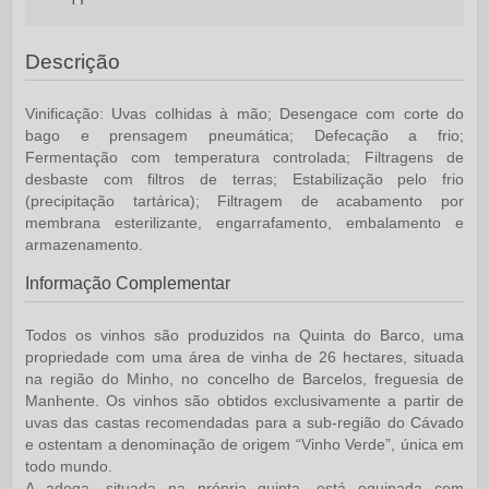
Descrição
Vinificação:
Uvas colhidas à mão; Desengace com corte do
bago e prensagem pneumática; Defecação a frio;
Fermentação com temperatura controlada; Filtragens de
desbaste com filtros de terras; Estabilização pelo frio
(precipitação tartárica); Filtragem de acabamento por
membrana esterilizante, engarrafamento, embalamento e
armazenamento.
Informação Complementar
Todos os vinhos são produzidos na
Quinta do Barco
, uma
propriedade com uma área de vinha de 26 hectares, situada
na região do Minho, no concelho de Barcelos, freguesia de
Manhente. Os vinhos são obtidos exclusivamente a partir de
uvas das castas recomendadas para a sub-região do Cávado
e ostentam a denominação de origem “Vinho Verde”, única em
todo mundo.
​A adega, situada na própria quinta, está equipada com