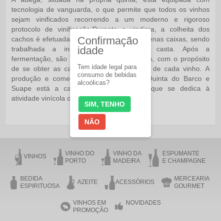
tecnologia de vanguarda, o que permite que todos os vinhos
sejam vinificados recorrendo a um moderno e rigoroso
protocolo de vinificação.Durante a vindima, a colheita dos
Confirmação
cachos é efetuada manualmente, em pequenas caixas, sendo
idade
trabalhada a individualidade de cada casta. Após a
fermentação, são elaborados diversos lotes, com o propósito
Tem idade legal para
de se obter as características pretendidas de cada vinho. A
consumo de bebidas
produção e comercialização dos vinhos Quinta do Barco e
alcoólicas?
Suape está a cargo da empresa JFS, que se dedica à
atividade vinícola desde 1994.
SIM, TENHO
NÃO
VINHO DO
VINHO DA
ESPUMANTE
VINHOS
PORTO
MADEIRA
E CHAMPAGNE
BEDIDA
MERCEARIA
AZEITE
ACESSÓRIOS
ESPIRITUOSA
GOURMET
VINHOS EM
NOVIDADES
PROMOÇÃO