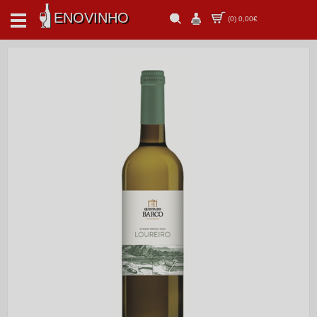
ENOVINHO
(
0
)
0,00€