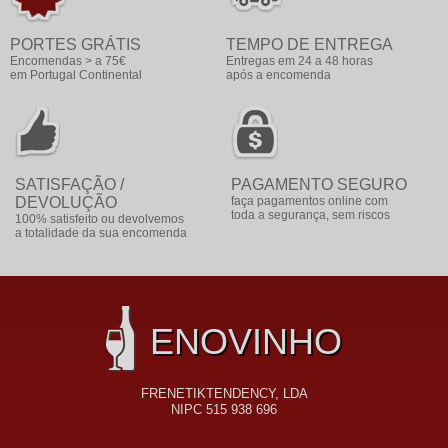
PORTES GRÁTIS
TEMPO DE ENTREGA
Encomendas > a 75€
Entregas em 24 a 48 horas
em Portugal Continental
após a encomenda
SATISFAÇÃO /
PAGAMENTO SEGURO
DEVOLUÇÃO
faça pagamentos online com
toda a segurança, sem riscos
100% satisfeito ou devolvemos
a totalidade da sua encomenda
ENOVINHO
FRENETIKTENDENCY, LDA
NIPC 515 938 696