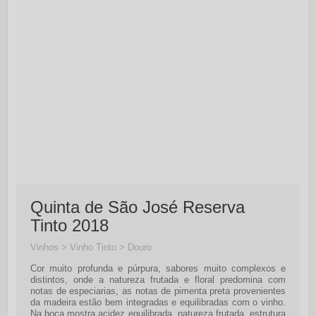
Quinta de São José Reserva
Tinto 2018
Vinhos > Vinho Tinto > Douro
Cor muito profunda e púrpura, sabores muito complexos e
distintos, onde a natureza frutada e floral predomina com
notas de especiarias, as notas de pimenta preta provenientes
da madeira estão bem integradas e equilibradas com o vinho.
Na boca mostra acidez equilibrada, natureza frutada, estrutura