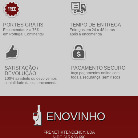
PORTES GRÁTIS
TEMPO DE ENTREGA
Encomendas > a 75€
Entregas em 24 a 48 horas
em Portugal Continental
após a encomenda
SATISFAÇÃO /
PAGAMENTO SEGURO
DEVOLUÇÃO
faça pagamentos online com
toda a segurança, sem riscos
100% satisfeito ou devolvemos
a totalidade da sua encomenda
ENOVINHO
FRENETIKTENDENCY, LDA
NIPC 515 938 696