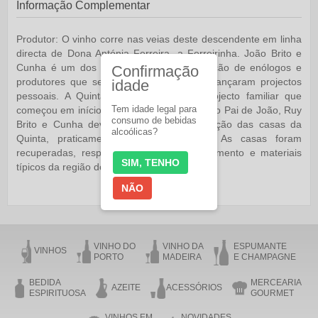
Informação Complementar
Produtor:
O vinho corre nas veias deste descendente em linha
directa de Dona Antónia Ferreira, a Ferreirinha. João Brito e
Cunha é um dos exemplos da nova geração de enólogos e
Confirmação
produtores que se instalaram no Douroe lançaram projectos
idade
pessoais. A Quinta de S. José é um projecto familiar que
Tem idade legal para
começou em início de 1999, pela vontade do Pai de João, Ruy
consumo de bebidas
Brito e Cunha devido à excelente localização das casas da
alcoólicas?
Quinta, praticamente em cima do rio. As casas foram
recuperadas, respeitando o seu enquadramento e materiais
SIM, TENHO
típicos da região do Douro.
NÃO
VINHO DO
VINHO DA
ESPUMANTE
VINHOS
PORTO
MADEIRA
E CHAMPAGNE
BEDIDA
MERCEARIA
AZEITE
ACESSÓRIOS
ESPIRITUOSA
GOURMET
VINHOS EM
NOVIDADES