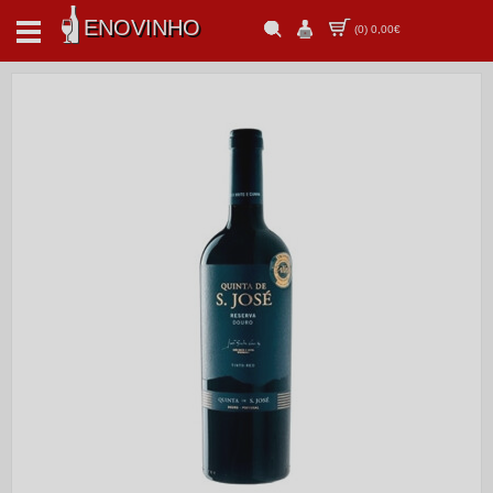
ENOVINHO
(
0
)
0,00€