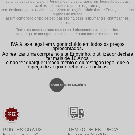
sejam eles residentes em Portugal ou no estrangeiro, um leque de bebidas,
azeites, acessórios e produtos gourmet,
com destaque para os vinhos das diversas regiões vinícolas de Portugal e outras
regiões do mundo
assim como todo o tipo de bebidas espirituosas, espumantes, champanhes,
licores,etc...
Todos os nossos produtos são cuidadosamente armazenados,
ao abrigo de um rigoroso controlo de humidade e temperatura.
IVA à taxa legal em vigor incluído em todos os preços
apresentados.
Ao realizar uma compra no site Enovinho, o utilizador declara
ter mais de 18 Anos
e não ter qualquer impedimento e ou restrição legal que o
impeça de adquirir bebidas alcoólicas.
PORTES GRÁTIS
TEMPO DE ENTREGA
Encomendas > a 75€
Entregas em 24 a 48 horas