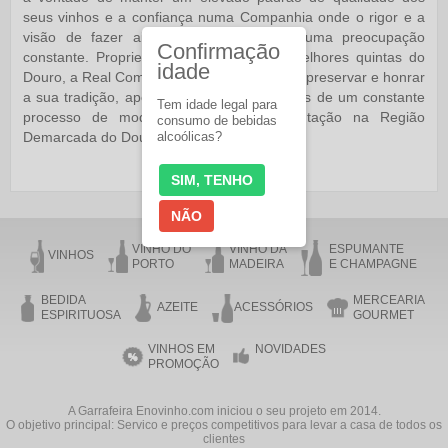
seus vinhos e a confiança numa Companhia onde o rigor e a
visão de fazer ainda mais história são uma preocupação
Confirmação
constante. Proprietária de algumas das melhores quintas do
idade
Douro, a Real Companhia Velha tem sabido preservar e honrar
a sua tradição, apostando no futuro, através de um constante
Tem idade legal para
processo de modernização e experimentação na Região
consumo de bebidas
Demarcada do Douro.
alcoólicas?
SIM, TENHO
NÃO
VINHO DO
VINHO DA
ESPUMANTE
VINHOS
PORTO
MADEIRA
E CHAMPAGNE
BEDIDA
MERCEARIA
AZEITE
ACESSÓRIOS
ESPIRITUOSA
GOURMET
VINHOS EM
NOVIDADES
PROMOÇÃO
A Garrafeira Enovinho.com iniciou o seu projeto em 2014.
O objetivo principal: Servico e preços competitivos para levar a casa de todos os
clientes