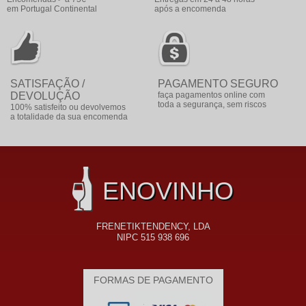
em Portugal Continental
após a encomenda
SATISFAÇÃO /
PAGAMENTO SEGURO
DEVOLUÇÃO
faça pagamentos online com
toda a segurança, sem riscos
100% satisfeito ou devolvemos
a totalidade da sua encomenda
ENOVINHO
FRENETIKTENDENCY, LDA
NIPC 515 938 696
FORMAS DE PAGAMENTO