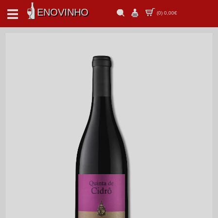
ENOVINHO
(
0
)
0,00€