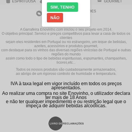
ESPIRITUOSA
GOURMET
SIM, TENHO
VINHOS EM
NOVIDADES
PROMOÇÃO
NÃO
A Garrafeira Enovinho.com iniciou o seu projeto em 2014.
O objetivo principal: Servico e preços competitivos para levar a casa de todos os
clientes
sejam eles residentes em Portugal ou no estrangeiro, um leque de bebidas,
azeites, acessórios e produtos gourmet,
com destaque para os vinhos das diversas regiões vinícolas de Portugal e outras
regiões do mundo
assim como todo o tipo de bebidas espirituosas, espumantes, champanhes,
licores,etc...
Todos os nossos produtos são cuidadosamente armazenados,
ao abrigo de um rigoroso controlo de humidade e temperatura.
IVA à taxa legal em vigor incluído em todos os preços
apresentados.
Ao realizar uma compra no site Enovinho, o utilizador declara
ter mais de 18 Anos
e não ter qualquer impedimento e ou restrição legal que o
impeça de adquirir bebidas alcoólicas.