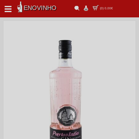
ENOVINHO
(
0
)
0,00€