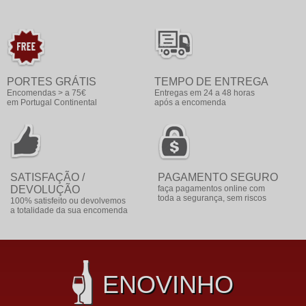
PORTES GRÁTIS
TEMPO DE ENTREGA
Encomendas > a 75€
Entregas em 24 a 48 horas
em Portugal Continental
após a encomenda
SATISFAÇÃO /
PAGAMENTO SEGURO
DEVOLUÇÃO
faça pagamentos online com
toda a segurança, sem riscos
100% satisfeito ou devolvemos
a totalidade da sua encomenda
ENOVINHO