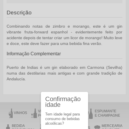
Descrição
Combinando notas de zimbro e morango, este é um gin
vibrante fruta-forward espanhol - evidentemente feito por
acidente depois de tentar criar um licor de morango! Muito leve
e doce, este deve fazer para uma bebida fina verão.
Informação Complementar
Puerto de Indias é um gin elaborado em Carmona (Sevilha)
numa das destilarias mais antigas e com grande tradição de
Andalucía.
Confirmação
idade
VINHO DO
VINHO DA
ESPUMANTE
VINHOS
Tem idade legal para
PORTO
MADEIRA
E CHAMPAGNE
consumo de bebidas
alcoólicas?
BEDIDA
MERCEARIA
AZEITE
ACESSÓRIOS