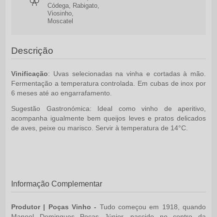
Códega, Rabigato,
Viosinho,
Moscatel
Descrição
Vinificação
: Uvas selecionadas na vinha e cortadas à mão.
Fermentação a temperatura controlada. Em cubas de inox por
6 meses até ao engarrafamento.
Sugestão Gastronómica:
Ideal como vinho de aperitivo,
acompanha igualmente bem queijos leves e pratos delicados
de aves, peixe ou marisco. Servir à temperatura de 14°C.
Informação Complementar
Produtor | Poças Vinho -
Tudo começou em 1918, quando
Manoel Domingues Poças Júnior, nascido no centro da