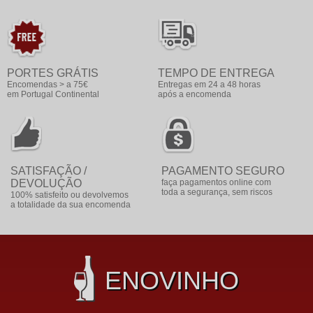
PORTES GRÁTIS
TEMPO DE ENTREGA
Encomendas > a 75€
Entregas em 24 a 48 horas
em Portugal Continental
após a encomenda
SATISFAÇÃO /
PAGAMENTO SEGURO
DEVOLUÇÃO
faça pagamentos online com
toda a segurança, sem riscos
100% satisfeito ou devolvemos
a totalidade da sua encomenda
ENOVINHO