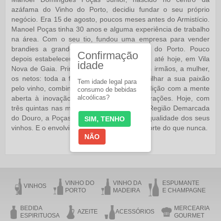
azáfama do Vinho do Porto, decidiu fundar o seu próprio
negócio. Era 15 de agosto, poucos meses antes do Armistício.
Manoel Poças tinha 30 anos e alguma experiência de trabalho
na área. Com o seu tio, fundou uma empresa para vender
brandies a grandes produtores de Vinho do Porto. Pouco
Confirmação
depois estabeleceu a sede que se mantém até hoje, em Vila
idade
Nova de Gaia. Primeiro o seu tio, depois os irmãos, a mulher,
os netos: toda a família Poças veio a partilhar a sua paixão
Tem idade legal para
pelo vinho, combinando o respeito pela tradição com a mente
consumo de bebidas
alcoólicas?
aberta à inovação trazida pelas novas gerações. Hoje, com
três quintas nas melhores localizações da Região Demarcada
do Douro, a Poças tem o controlo total da qualidade dos seus
SIM, TENHO
vinhos. E o envolvimento da família é mais forte do que nunca.
NÃO
VINHO DO
VINHO DA
ESPUMANTE
VINHOS
PORTO
MADEIRA
E CHAMPAGNE
BEDIDA
MERCEARIA
AZEITE
ACESSÓRIOS
ESPIRITUOSA
GOURMET