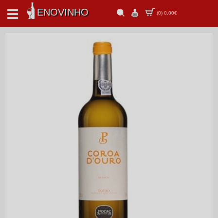
ENOVINHO
(
0
)
0,00€