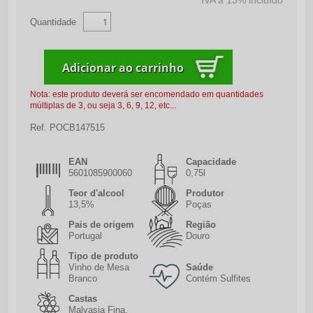
IVA a 13% incluído
Quantidade
Nota: este produto deverá ser encomendado em quantidades
múltiplas de 3, ou seja 3, 6, 9, 12, etc...
Ref.
POCB147515
EAN
Capacidade
5601085900060
0,75l
Teor d'alcool
Produtor
13,5%
Poças
Pais de origem
Região
Portugal
Douro
Tipo de produto
Vinho de Mesa
Saúde
Branco
Contém Sulfites
Castas
Malvasia Fina,