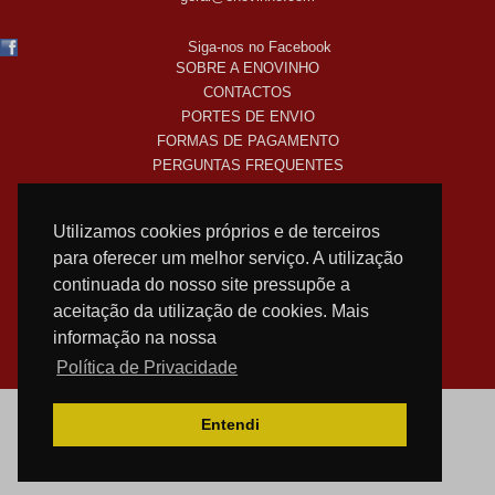
Siga-nos no Facebook
SOBRE A ENOVINHO
CONTACTOS
PORTES DE ENVIO
FORMAS DE PAGAMENTO
PERGUNTAS FREQUENTES
COMO COMPRO ONLINE
TERMOS LEGAIS
Utilizamos cookies próprios e de terceiros
POLITICA DE PRIVACIDADE
para oferecer um melhor serviço. A utilização
SUBSCREVA A NOSSA NEWSLETTER!
continuada do nosso site pressupõe a
aceitação da utilização de cookies. Mais
informação na nossa
WEB DESIGN
NOSTRI
Política de Privacidade
Entendi