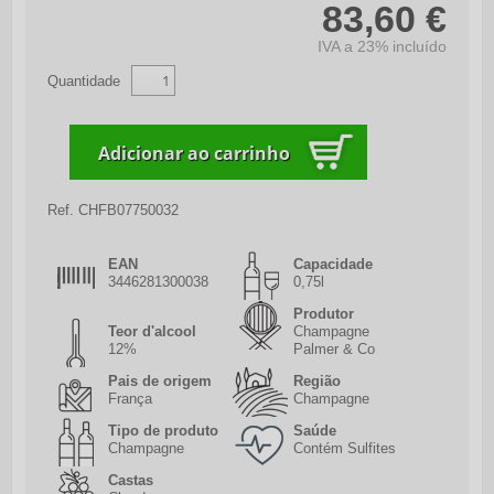
83,60 €
IVA a 23% incluído
Quantidade
Ref.
CHFB07750032
EAN
Capacidade
3446281300038
0,75l
Produtor
Teor d'alcool
Champagne
12%
Palmer & Co
Pais de origem
Região
França
Champagne
Tipo de produto
Saúde
Champagne
Contém Sulfites
Castas