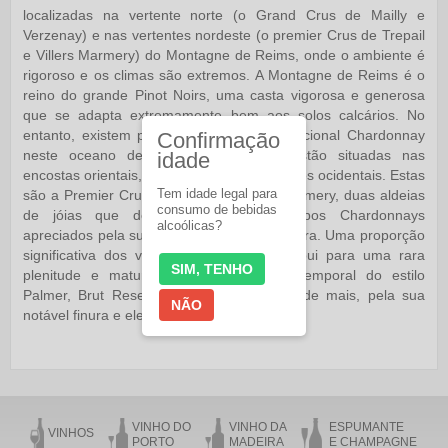
localizadas na vertente norte (o Grand Crus de Mailly e
Verzenay) e nas vertentes nordeste (o premier Crus de Trepail
e Villers Marmery) do Montagne de Reims, onde o ambiente é
rigoroso e os climas são extremos. A Montagne de Reims é o
reino do grande Pinot Noirs, uma casta vigorosa e generosa
que se adapta extremamente bem aos solos calcários. No
entanto, existem pequenas ilhas de excepcional Chardonnay
Confirmação
neste oceano de Pinot Noirs. Estas estão situadas nas
idade
encostas orientais, bem abrigadas dos ventos ocidentais. Estas
Tem idade legal para
são a Premier Crus de Trepail e Villers-Marmery, duas aldeias
consumo de bebidas
de jóias que deram origem a soberbos Chardonnays
alcoólicas?
apreciados pela sua concentração e estrutura. Uma proporção
significativa dos vinhos de reserva contribui para uma rara
SIM, TENHO
plenitude e maturidade. A assinatura intemporal do estilo
Palmer, Brut Reserva distingue-se, antes de mais, pela sua
NÃO
notável finura e elegância.
VINHO DO
VINHO DA
ESPUMANTE
VINHOS
PORTO
MADEIRA
E CHAMPAGNE