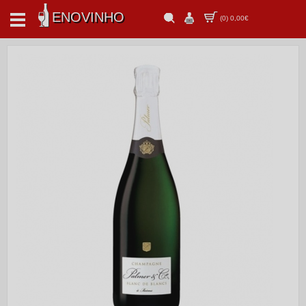
ENOVINHO
(
0
)
0,00€