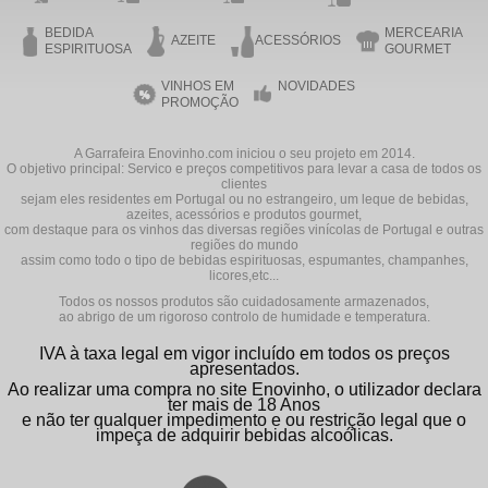
BEDIDA
MERCEARIA
AZEITE
ACESSÓRIOS
ESPIRITUOSA
GOURMET
VINHOS EM
NOVIDADES
PROMOÇÃO
A Garrafeira Enovinho.com iniciou o seu projeto em 2014.
O objetivo principal: Servico e preços competitivos para levar a casa de todos os
clientes
sejam eles residentes em Portugal ou no estrangeiro, um leque de bebidas,
azeites, acessórios e produtos gourmet,
com destaque para os vinhos das diversas regiões vinícolas de Portugal e outras
regiões do mundo
assim como todo o tipo de bebidas espirituosas, espumantes, champanhes,
licores,etc...
Todos os nossos produtos são cuidadosamente armazenados,
ao abrigo de um rigoroso controlo de humidade e temperatura.
IVA à taxa legal em vigor incluído em todos os preços
apresentados.
Ao realizar uma compra no site Enovinho, o utilizador declara
ter mais de 18 Anos
e não ter qualquer impedimento e ou restrição legal que o
impeça de adquirir bebidas alcoólicas.