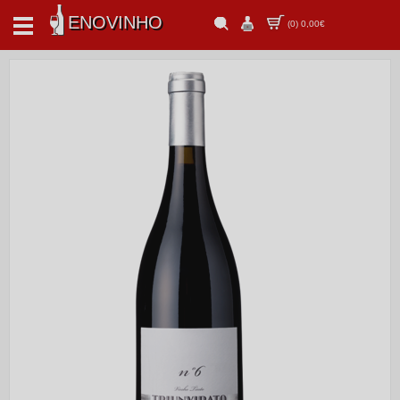
ENOVINHO
(
0
)
0,00€