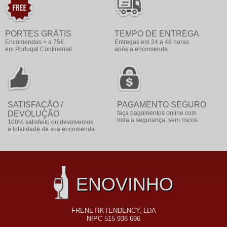
PORTES GRÁTIS
TEMPO DE ENTREGA
Encomendas > a 75€
Entregas em 24 a 48 horas
em Portugal Continental
após a encomenda
SATISFAÇÃO /
PAGAMENTO SEGURO
DEVOLUÇÃO
faça pagamentos online com
toda a segurança, sem riscos
100% satisfeito ou devolvemos
a totalidade da sua encomenda
ENOVINHO
FRENETIKTENDENCY, LDA
NIPC 515 938 696