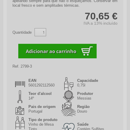
apelando sempre para que não o esqueçamos. Conservar em
local fresco e sem amplitudes térmicas.
70,65 €
IVA a 13% incluído
Quantidade
Ref.
2799-3
EAN
Capacidade
5601292112560
0,75l
Teor d'alcool
Produtor
14º
Messias
Pais de origem
Região
Portugal
Douro
Tipo de produto
Vinho de Mesa
Saúde
Tinto
Contém Sulfites