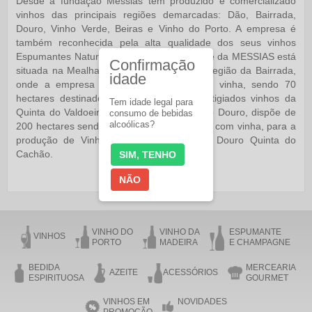
Desde a fundação Messias tem produzido e comercializado
vinhos das principais regiões demarcadas: Dão, Bairrada,
Douro, Vinho Verde, Beiras e Vinho do Porto. A empresa é
também reconhecida pela alta qualidade dos seus vinhos
Espumantes Naturais e Aguardentes. A sede da MESSIAS está
Confirmação
situada na Mealhada, pequena cidade da região da Bairrada,
idade
onde a empresa possui 160 hectares de vinha, sendo 70
hectares destinados à produção dos prestigiados vinhos da
Tem idade legal para
Quinta do Valdoeiro. Na Ferradosa, vale do Douro, dispõe de
consumo de bebidas
alcoólicas?
200 hectares sendo 130 hectares ocupados com vinha, para a
produção de Vinho do Porto e do Vinho Douro Quinta do
Cachão.
SIM, TENHO
NÃO
VINHO DO
VINHO DA
ESPUMANTE
VINHOS
PORTO
MADEIRA
E CHAMPAGNE
BEDIDA
MERCEARIA
AZEITE
ACESSÓRIOS
ESPIRITUOSA
GOURMET
VINHOS EM
NOVIDADES