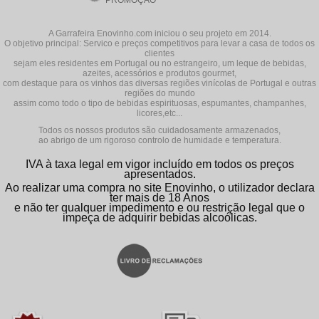
PROMOÇÃO
A Garrafeira Enovinho.com iniciou o seu projeto em 2014.
O objetivo principal: Servico e preços competitivos para levar a casa de todos os
clientes
sejam eles residentes em Portugal ou no estrangeiro, um leque de bebidas,
azeites, acessórios e produtos gourmet,
com destaque para os vinhos das diversas regiões vinícolas de Portugal e outras
regiões do mundo
assim como todo o tipo de bebidas espirituosas, espumantes, champanhes,
licores,etc...
Todos os nossos produtos são cuidadosamente armazenados,
ao abrigo de um rigoroso controlo de humidade e temperatura.
IVA à taxa legal em vigor incluído em todos os preços
apresentados.
Ao realizar uma compra no site Enovinho, o utilizador declara
ter mais de 18 Anos
e não ter qualquer impedimento e ou restrição legal que o
impeça de adquirir bebidas alcoólicas.