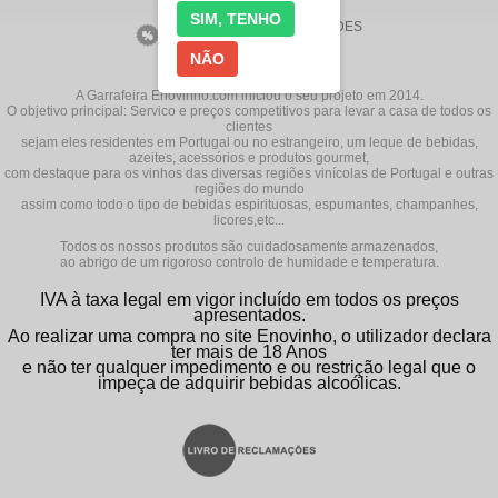
SIM, TENHO
VINHOS EM
NOVIDADES
PROMOÇÃO
NÃO
A Garrafeira Enovinho.com iniciou o seu projeto em 2014.
O objetivo principal: Servico e preços competitivos para levar a casa de todos os
clientes
sejam eles residentes em Portugal ou no estrangeiro, um leque de bebidas,
azeites, acessórios e produtos gourmet,
com destaque para os vinhos das diversas regiões vinícolas de Portugal e outras
regiões do mundo
assim como todo o tipo de bebidas espirituosas, espumantes, champanhes,
licores,etc...
Todos os nossos produtos são cuidadosamente armazenados,
ao abrigo de um rigoroso controlo de humidade e temperatura.
IVA à taxa legal em vigor incluído em todos os preços
apresentados.
Ao realizar uma compra no site Enovinho, o utilizador declara
ter mais de 18 Anos
e não ter qualquer impedimento e ou restrição legal que o
impeça de adquirir bebidas alcoólicas.