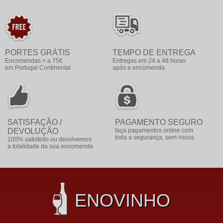
PORTES GRÁTIS
TEMPO DE ENTREGA
Encomendas > a 75€
Entregas em 24 a 48 horas
em Portugal Continental
após a encomenda
SATISFAÇÃO /
PAGAMENTO SEGURO
DEVOLUÇÃO
faça pagamentos online com
toda a segurança, sem riscos
100% satisfeito ou devolvemos
a totalidade da sua encomenda
ENOVINHO