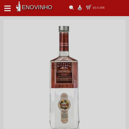
ENOVINHO
(
0
)
0,00€