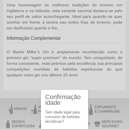
Uma homenagem às melhores tradições do inverno em
Inglaterra e na Islândia, esta variante sazonal destaca-se pelo
seu perfil de sabor aconchegante. Ideal para quando se quer
aninhar em frente à lareira nas noites frias de inverno, pode
ser desfrutado quente e frio.
Informação Complementar
O Martin Miller’s Gin é amplamente reconhecido como o
primeiro gin “super premium” do mundo. Tem conquistado, de
forma consistente, mais prémios pela excelência nas principais
competições mundiais de bebidas espirituosas do que
qualquer outro gin nos últimos 15 anos.
Confirmação
idade
VINHO DO
VINHO DA
ESPUMANTE
VINHOS
PORTO
MADEIRA
E CHAMPAGNE
Tem idade legal para
consumo de bebidas
alcoólicas?
BEDIDA
MERCEARIA
AZEITE
ACESSÓRIOS
ESPIRITUOSA
GOURMET