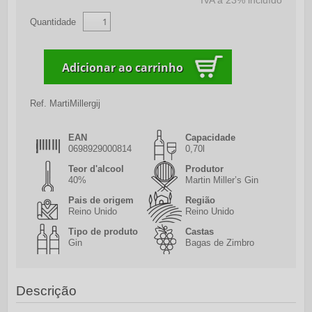
IVA a 23% incluído
Quantidade
Ref.
MartiMillergij
EAN
Capacidade
0698929000814
0,70l
Teor d'alcool
Produtor
40%
Martin Miller’s Gin
Pais de origem
Região
Reino Unido
Reino Unido
Tipo de produto
Castas
Gin
Bagas de Zimbro
Descrição