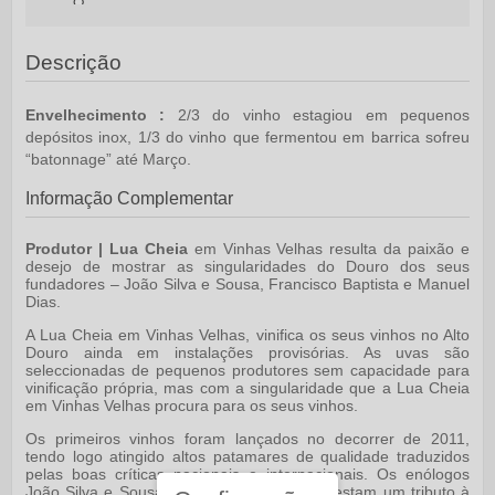
Descrição
Envelhecimento :
2/3 do vinho estagiou em pequenos
depósitos inox, 1/3 do vinho que fermentou em barrica sofreu
“batonnage” até Março.
Informação Complementar
Produtor | Lua Cheia
em Vinhas Velhas resulta da paixão e
desejo de mostrar as singularidades do Douro dos seus
fundadores – João Silva e Sousa, Francisco Baptista e Manuel
Dias.
A Lua Cheia em Vinhas Velhas, vinifica os seus vinhos no Alto
Douro ainda em instalações provisórias. As uvas são
seleccionadas de pequenos produtores sem capacidade para
vinificação própria, mas com a singularidade que a Lua Cheia
em Vinhas Velhas procura para os seus vinhos.
Os primeiros vinhos foram lançados no decorrer de 2011,
tendo logo atingido altos patamares de qualidade traduzidos
pelas boas críticas nacionais e internacionais. Os enólogos
João Silva e Sousa e Francisco Baptista prestam um tributo à