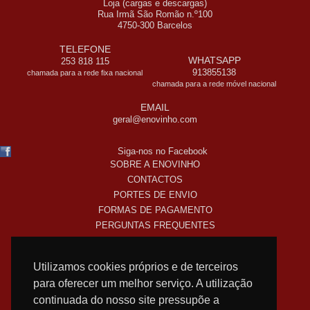
Loja (cargas e descargas)
Rua Irmã São Romão n.º100
4750-300 Barcelos
TELEFONE
WHATSAPP
253 818 115
913855138
chamada para a rede fixa nacional
chamada para a rede móvel nacional
EMAIL
geral@enovinho.com
Siga-nos no Facebook
SOBRE A ENOVINHO
CONTACTOS
PORTES DE ENVIO
FORMAS DE PAGAMENTO
PERGUNTAS FREQUENTES
COMO COMPRO ONLINE
TERMOS LEGAIS
Utilizamos cookies próprios e de terceiros
POLITICA DE PRIVACIDADE
para oferecer um melhor serviço. A utilização
SUBSCREVA A NOSSA NEWSLETTER!
continuada do nosso site pressupõe a