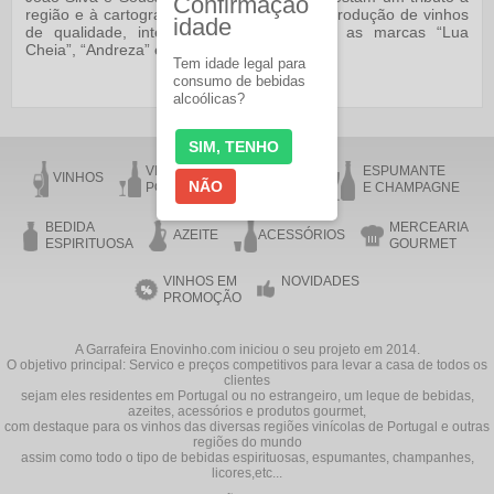
Confirmação
região e à cartografia do rio Douro com a produção de vinhos
idade
de qualidade, intensos e elegantes, sob as marcas “Lua
Cheia”, “Andreza” e “Colleja”.
Tem idade legal para
consumo de bebidas
alcoólicas?
SIM, TENHO
VINHO DO
VINHO DA
ESPUMANTE
VINHOS
NÃO
PORTO
MADEIRA
E CHAMPAGNE
BEDIDA
MERCEARIA
AZEITE
ACESSÓRIOS
ESPIRITUOSA
GOURMET
VINHOS EM
NOVIDADES
PROMOÇÃO
A Garrafeira Enovinho.com iniciou o seu projeto em 2014.
O objetivo principal: Servico e preços competitivos para levar a casa de todos os
clientes
sejam eles residentes em Portugal ou no estrangeiro, um leque de bebidas,
azeites, acessórios e produtos gourmet,
com destaque para os vinhos das diversas regiões vinícolas de Portugal e outras
regiões do mundo
assim como todo o tipo de bebidas espirituosas, espumantes, champanhes,
licores,etc...