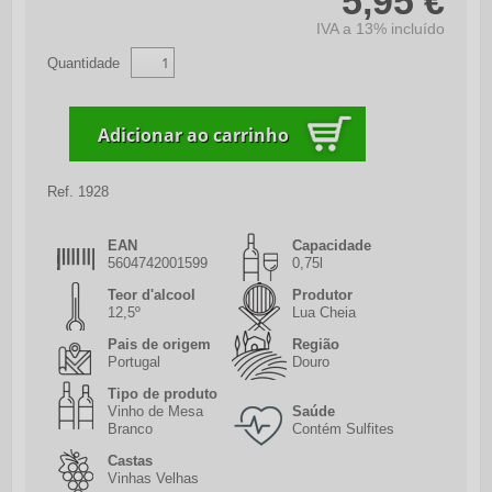
5,95 €
IVA a 13% incluído
Quantidade
Ref.
1928
EAN
Capacidade
5604742001599
0,75l
Teor d'alcool
Produtor
12,5º
Lua Cheia
Pais de origem
Região
Portugal
Douro
Tipo de produto
Vinho de Mesa
Saúde
Branco
Contém Sulfites
Castas
Vinhas Velhas