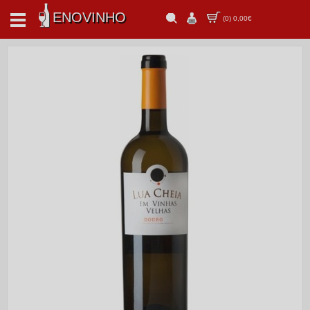
ENOVINHO
(
0
)
0,00€