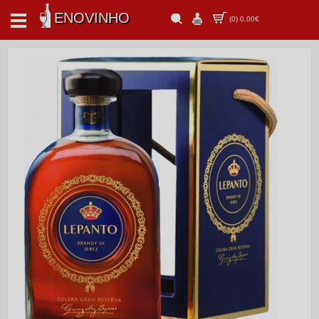
ENOVINHO
(
0
)
0,00€