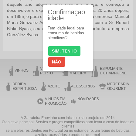
daquele ano adquiriu uma pequena adega, e começou a
desenvolver e exportar seus próprios vinhos. 20 anos depois,
Confirmação
em 1855, e para o crescente sucesso de sua empresa, Manuel
idade
Maria Gonzalez Anjo decidiu fazer parceria com o Sr. Robert
Tem idade legal para
Blake Byass, seu agente na Inglaterra, e, portanto, a empresa
consumo de bebidas
González Byass.
alcoólicas?
SIM, TENHO
NÃO
VINHO DO
VINHO DA
ESPUMANTE
VINHOS
PORTO
MADEIRA
E CHAMPAGNE
BEDIDA
MERCEARIA
AZEITE
ACESSÓRIOS
ESPIRITUOSA
GOURMET
VINHOS EM
NOVIDADES
PROMOÇÃO
A Garrafeira Enovinho.com iniciou o seu projeto em 2014.
O objetivo principal: Servico e preços competitivos para levar a casa de todos os
clientes
sejam eles residentes em Portugal ou no estrangeiro, um leque de bebidas,
azeites, acessórios e produtos gourmet,