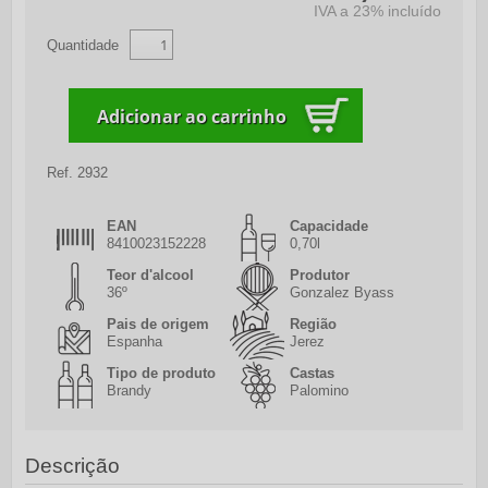
IVA a 23% incluído
Quantidade
Ref.
2932
EAN
Capacidade
8410023152228
0,70l
Teor d'alcool
Produtor
36º
Gonzalez Byass
Pais de origem
Região
Espanha
Jerez
Tipo de produto
Castas
Brandy
Palomino
Descrição