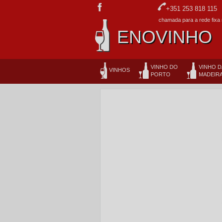
+351 253 818 115
chamada para a rede fixa 
ENOVINHO
VINHO DO
VINHO D
VINHOS
PORTO
MADEIR
NOVIDADES