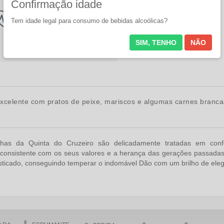
Confirmação idade
Saúde
Contém Sulfites
Tem idade legal para consumo de bebidas alcoólicas?
SIM, TENHO
NÃO
xcelente com pratos de peixe, mariscos e algumas carnes branca
nhas da Quinta do Cruzeiro são delicadamente tratadas em conf
ca consistente com os seus valores e a herança das gerações passad
sticado, conseguindo temperar o indomável Dão com um brilho de eleg