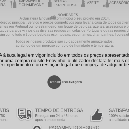
O DA
ESPUMANTE
BEDIDA
AZEITE
ACESSÓRI
IRA
E CHAMPAGNE
ESPIRITUOSA
NOVIDADES
A Garrafeira Enovinho.com iniciou o seu projeto em 2014.
bjetivo principal: Servico e preços competitivos para levar a casa de todos os clie
entes em Portugal ou no estrangeiro, um leque de bebidas, azeites, acessórios e 
aque para os vinhos das diversas regiões vinícolas de Portugal e outras regiões
sim como todo o tipo de bebidas espirituosas, espumantes, champanhes, licores,etc
Todos os nossos produtos são cuidadosamente armazenados,
ao abrigo de um rigoroso controlo de humidade e temperatura.
A à taxa legal em vigor incluído em todos os preços apresentad
ar uma compra no site Enovinho, o utilizador declara ter mais 
er impedimento e ou restrição legal que o impeça de adquirir be
ÁTIS
TEMPO DE ENTREGA
SATISFA
75€
Entregas em 24 a 48 horas
100% satisfe
nental
após a encomenda
a totalidad
PAGAMENTO SEGURO