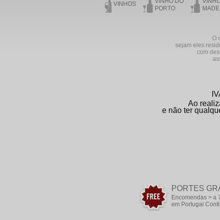
VINHO DO
VINH
VINHOS
PORTO
MADE
O o
sejam eles resid
com dest
as
IV
Ao realiz
e não ter qualqu
PORTES GR
Encomendas > a 
em Portugal Conti