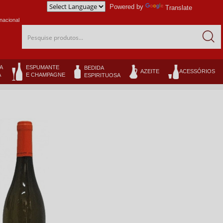
Powered by
Translate
nacional
Pesquise produtos...
A
ESPUMANTE
BEDIDA
AZEITE
ACESSÓRIOS
A
E CHAMPAGNE
ESPIRITUOSA