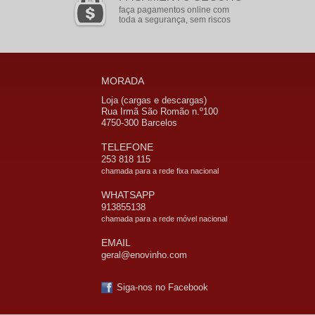
faça pagamentos online com
toda a segurança, sem riscos
MORADA
Loja (cargas e descargas)
Rua Irmã São Romão n.º100
4750-300 Barcelos
TELEFONE
253 818 115
chamada para a rede fixa nacional
WHATSAPP
913855138
chamada para a rede móvel nacional
EMAIL
geral@enovinho.com
Siga-nos no Facebook