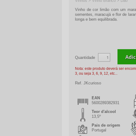
Vinhos > Vinho Branco > Dão
Vinho de cor limão com um mara
sementes, maracujá e flor de lara
longa e bem equilibrada.
Quantidade
Nota: este produto deverá ser enco
3, ou seja 3, 6, 9, 12, etc...
Ref.
JKcurioso
EAN
5600289382931
Teor d'alcool
13,5º
Pais de origem
Portugal