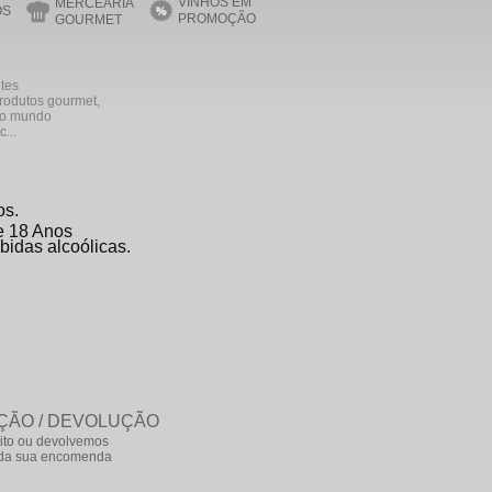
VINHOS EM
MERCEARIA
OS
PROMOÇÃO
GOURMET
ntes
produtos gourmet,
 do mundo
...
os.
de 18 Anos
bidas alcoólicas.
ÇÃO / DEVOLUÇÃO
ito ou devolvemos
e da sua encomenda