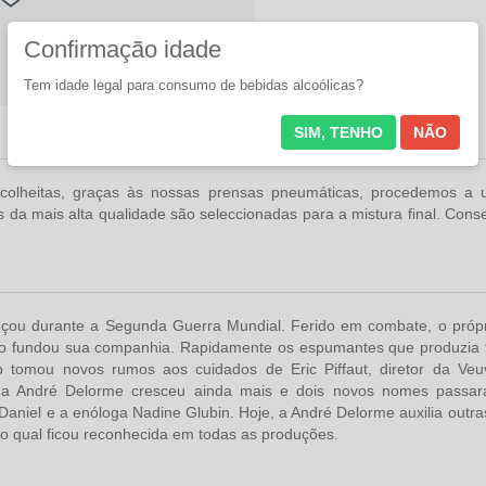
Confirmação idade
Tem idade legal para consumo de bebidas alcoólicas?
SIM, TENHO
NÃO
colheitas, graças às nossas prensas pneumáticas, procedemos a
s da mais alta qualidade são seleccionadas para a mistura final. Con
çou durante a Segunda Guerra Mundial. Ferido em combate, o própri
 fundou sua companhia. Rapidamente os espumantes que produzia fi
 tomou novos rumos aos cuidados de Eric Piffaut, diretor da Ve
, a André Delorme cresceu ainda mais e dois novos nomes pass
 Daniel e a enóloga Nadine Glubin. Hoje, a André Delorme auxilia outr
lo qual ficou reconhecida em todas as produções.