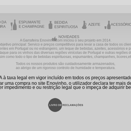
O DA
ESPUMANTE
BEDIDA
AZEITE
ACESSÓRI
IRA
E CHAMPAGNE
ESPIRITUOSA
NOVIDADES
A Garrafeira Enovinho.com iniciou o seu projeto em 2014.
bjetivo principal: Servico e preços competitivos para levar a casa de todos os clie
entes em Portugal ou no estrangeiro, um leque de bebidas, azeites, acessórios e 
aque para os vinhos das diversas regiões vinícolas de Portugal e outras regiões
sim como todo o tipo de bebidas espirituosas, espumantes, champanhes, licores,etc
Todos os nossos produtos são cuidadosamente armazenados,
ao abrigo de um rigoroso controlo de humidade e temperatura.
A à taxa legal em vigor incluído em todos os preços apresentad
ar uma compra no site Enovinho, o utilizador declara ter mais 
er impedimento e ou restrição legal que o impeça de adquirir be