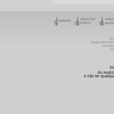
VINHO DO
VINH
VINHOS
PORTO
MADE
O o
sejam eles resid
com dest
as
IV
Ao realiz
e não ter qualqu