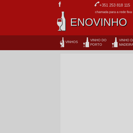
+351 253 818 115
chamada para a rede fixa 
ENOVINHO
VINHO DO
VINHO D
VINHOS
PORTO
MADEIR
NOVIDADES