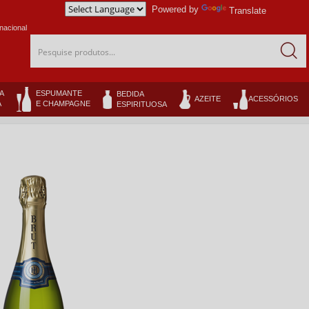
Powered by
Translate
nacional
Pesquise produtos...
A
ESPUMANTE
BEDIDA
AZEITE
ACESSÓRIOS
A
E CHAMPAGNE
ESPIRITUOSA