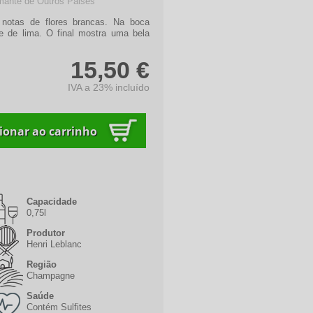
ante de Outros Paises
 notas de flores brancas. Na boca
e de lima. O final mostra uma bela
15,50 €
IVA a 23% incluído
Capacidade
0,75l
Produtor
Henri Leblanc
Região
Champagne
Saúde
Contém Sulfites