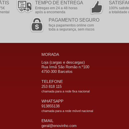
ÁTIS
TEMPO DE ENTREGA
SATISFA
75€
Entregas em 24 a 48 horas
100% satisfe
nental
após a encomenda
a totalidad
PAGAMENTO SEGURO
faça pagamentos online com
toda a segurança, sem riscos
MORADA
Loja (cargas e descargas)
Rua Irmã São Romão n.º100
4750-300 Barcelos
TELEFONE
253 818 115
chamada para a rede fixa nacional
WHATSAPP
913855138
chamada para a rede móvel nacional
EMAIL
geral@enovinho.com