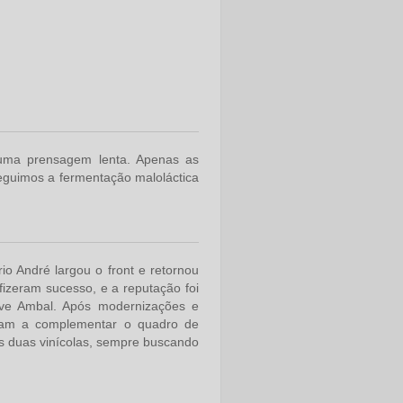
 uma prensagem lenta. Apenas as
seguimos a fermentação maloláctica
o André largou o front e retornou
zeram sucesso, e a reputação foi
uve Ambal. Após modernizações e
aram a complementar o quadro de
as duas vinícolas, sempre buscando