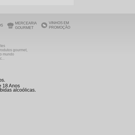
VINHOS EM
MERCEARIA
OS
PROMOÇÃO
GOURMET
ntes
produtos gourmet,
 do mundo
...
os.
de 18 Anos
bidas alcoólicas.