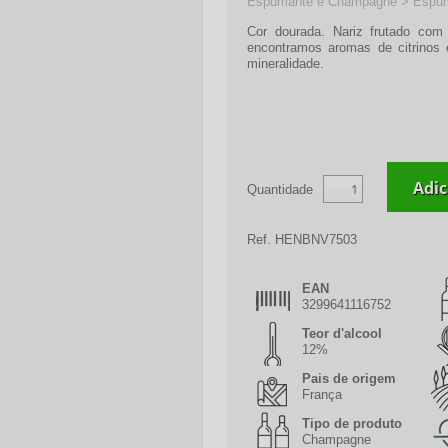
Espumante e Champagne > Espum
Cor dourada. Nariz frutado com
encontramos aromas de citrinos 
mineralidade.
Quantidade
Ref.
HENBNV7503
EAN
3299641116752
Teor d'alcool
12%
Pais de origem
França
Tipo de produto
Champagne