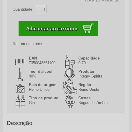
IVA a 23% incluído
Quantidade
Ref.
nroomotanic
EAN
Capacidade
7350048361100
0,70l
Teor d'alcool
Produtor
40%
Integry Spirits
Pais de origem
Região
Reino Unido
Reino Unido
Tipo de produto
Castas
Gin
Bagas de Zimbro
Descrição