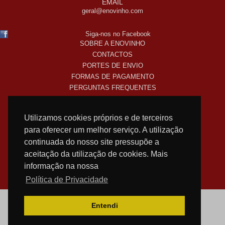
EMAIL
geral@enovinho.com
Siga-nos no Facebook
SOBRE A ENOVINHO
CONTACTOS
PORTES DE ENVIO
FORMAS DE PAGAMENTO
PERGUNTAS FREQUENTES
COMO COMPRO ONLINE
TERMOS LEGAIS
Utilizamos cookies próprios e de terceiros
POLITICA DE PRIVACIDADE
para oferecer um melhor serviço. A utilização
SUBSCREVA A NOSSA NEWSLETTER!
continuada do nosso site pressupõe a
aceitação da utilização de cookies. Mais
informação na nossa
WEB DESIGN
NOSTRI
Política de Privacidade
Entendi