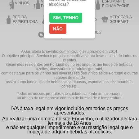
VINHO DO
VINHO DA
ESPUMANTE
VINHOS
alcoólicas?
PORTO
MADEIRA
E CHAMPAGNE
BEDIDA
MERCEARIA
SIM, TENHO
AZEITE
ACESSÓRIOS
ESPIRITUOSA
GOURMET
NÃO
VINHOS EM
NOVIDADES
PROMOÇÃO
A Garrafeira Enovinho.com iniciou o seu projeto em 2014.
O objetivo principal: Servico e preços competitivos para levar a casa de todos os
clientes
sejam eles residentes em Portugal ou no estrangeiro, um leque de bebidas,
azeites, acessórios e produtos gourmet,
com destaque para os vinhos das diversas regiões vinícolas de Portugal e outras
regiões do mundo
assim como todo o tipo de bebidas espirituosas, espumantes, champanhes,
licores,etc...
Todos os nossos produtos são cuidadosamente armazenados,
ao abrigo de um rigoroso controlo de humidade e temperatura.
IVA à taxa legal em vigor incluído em todos os preços
apresentados.
Ao realizar uma compra no site Enovinho, o utilizador declara
ter mais de 18 Anos
e não ter qualquer impedimento e ou restrição legal que o
impeça de adquirir bebidas alcoólicas.