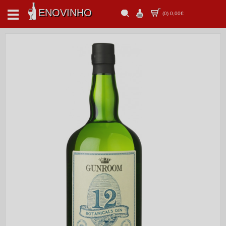
ENOVINHO
(
0
)
0,00€