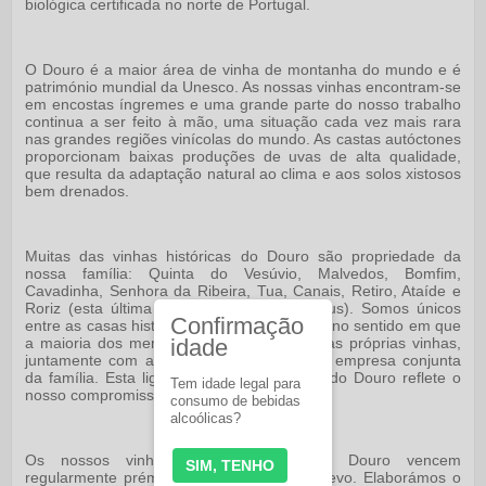
biológica certificada no norte de Portugal.
O Douro é a maior área de vinha de montanha do mundo e é
património mundial da Unesco. As nossas vinhas encontram-se
em encostas íngremes e uma grande parte do nosso trabalho
continua a ser feito à mão, uma situação cada vez mais rara
nas grandes regiões vinícolas do mundo. As castas autóctones
proporcionam baixas produções de uvas de alta qualidade,
que resulta da adaptação natural ao clima e aos solos xistosos
bem drenados.
Muitas das vinhas históricas do Douro são propriedade da
nossa família: Quinta do Vesúvio, Malvedos, Bomfim,
Cavadinha, Senhora da Ribeira, Tua, Canais, Retiro, Ataíde e
Roriz (esta última com os Prats de Bordéus). Somos únicos
Confirmação
entre as casas históricas do vinho do Porto, no sentido em que
a maioria dos membros da família cultiva as próprias vinhas,
idade
juntamente com aquelas que pertencem à empresa conjunta
da família. Esta ligação direta com o solo do Douro reflete o
Tem idade legal para
nosso compromisso pessoal com a região.
consumo de bebidas
alcoólicas?
Os nossos vinhos do Porto e DOC Douro vencem
SIM, TENHO
regularmente prémios internacionais de relevo. Elaborámos o