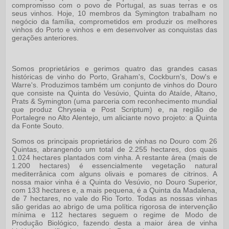
compromisso com o povo de Portugal, as suas terras e os
seus vinhos. Hoje, 10 membros da Symington trabalham no
negócio da família, comprometidos em produzir os melhores
vinhos do Porto e vinhos e em desenvolver as conquistas das
gerações anteriores.
Somos proprietários e gerimos quatro das grandes casas
históricas de vinho do Porto, Graham's, Cockburn's, Dow's e
Warre's. Produzimos também um conjunto de vinhos do Douro
que consiste na Quinta do Vesúvio, Quinta do Ataíde, Altano,
Prats & Symington (uma parceria com reconhecimento mundial
que produz Chryseia e Post Scriptum) e, na região de
Portalegre no Alto Alentejo, um aliciante novo projeto: a Quinta
da Fonte Souto.
Somos os principais proprietários de vinhas no Douro com 26
Quintas, abrangendo um total de 2.255 hectares, dos quais
1.024 hectares plantados com vinha. A restante área (mais de
1.200 hectares) é essencialmente vegetação natural
mediterrânica com alguns olivais e pomares de citrinos. A
nossa maior vinha é a Quinta do Vesúvio, no Douro Superior,
com 133 hectares e, a mais pequena, é a Quinta da Madalena,
de 7 hectares, no vale do Rio Torto. Todas as nossas vinhas
são geridas ao abrigo de uma política rigorosa de intervenção
mínima e 112 hectares seguem o regime de Modo de
Produção Biológico, fazendo desta a maior área de vinha