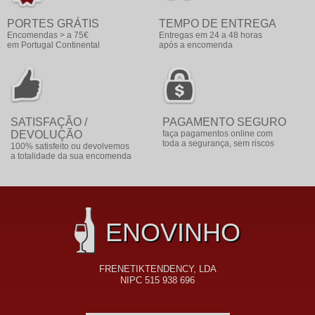
PORTES GRÁTIS
TEMPO DE ENTREGA
Encomendas > a 75€
Entregas em 24 a 48 horas
em Portugal Continental
após a encomenda
SATISFAÇÃO /
PAGAMENTO SEGURO
DEVOLUÇÃO
faça pagamentos online com
toda a segurança, sem riscos
100% satisfeito ou devolvemos
a totalidade da sua encomenda
ENOVINHO
FRENETIKTENDENCY, LDA
NIPC 515 938 696