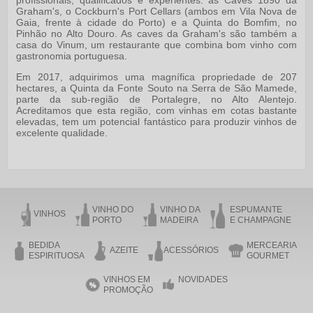
profissionais, qualificados e experientes: as Caves 1890 da
Graham's, o Cockburn's Port Cellars (ambos em Vila Nova de
Gaia, frente à cidade do Porto) e a Quinta do Bomfim, no
Pinhão no Alto Douro. As caves da Graham's são também a
casa do Vinum, um restaurante que combina bom vinho com
gastronomia portuguesa.
Em 2017, adquirimos uma magnífica propriedade de 207
hectares, a Quinta da Fonte Souto na Serra de São Mamede,
parte da sub-região de Portalegre, no Alto Alentejo.
Acreditamos que esta região, com vinhas em cotas bastante
elevadas, tem um potencial fantástico para produzir vinhos de
excelente qualidade.
VINHO DO
VINHO DA
ESPUMANTE
VINHOS
PORTO
MADEIRA
E CHAMPAGNE
BEDIDA
MERCEARIA
AZEITE
ACESSÓRIOS
ESPIRITUOSA
GOURMET
VINHOS EM
NOVIDADES
PROMOÇÃO