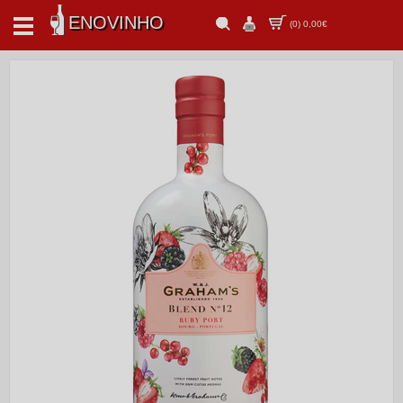
ENOVINHO
(
0
)
0,00€