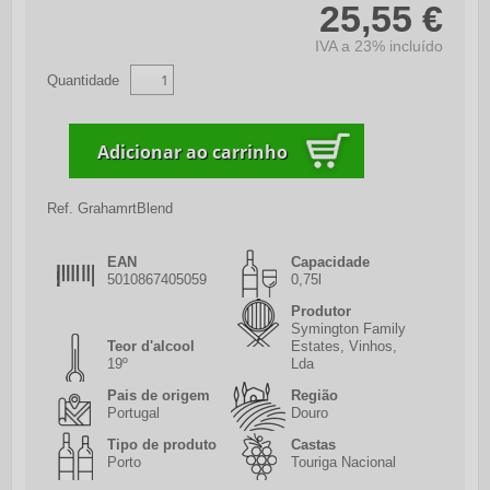
25,55 €
IVA a 23% incluído
Quantidade
Ref.
GrahamrtBlend
EAN
Capacidade
5010867405059
0,75l
Produtor
Symington Family
Teor d'alcool
Estates, Vinhos,
19º
Lda
Pais de origem
Região
Portugal
Douro
Tipo de produto
Castas
Porto
Touriga Nacional