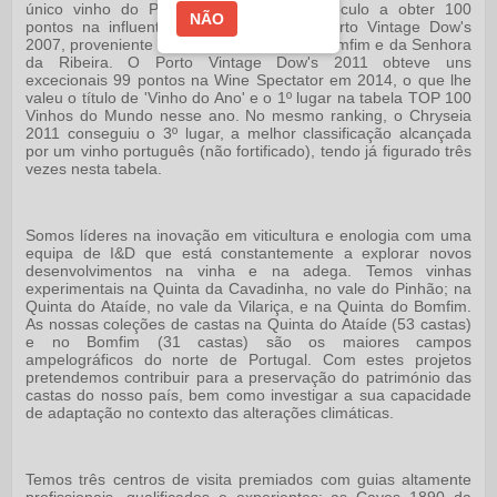
único vinho do Porto produzido neste século a obter 100
NÃO
pontos na influente Wine Spectator: o Porto Vintage Dow's
2007, proveniente das nossas vinhas do Bomfim e da Senhora
da Ribeira. O Porto Vintage Dow's 2011 obteve uns
excecionais 99 pontos na Wine Spectator em 2014, o que lhe
valeu o título de 'Vinho do Ano' e o 1º lugar na tabela TOP 100
Vinhos do Mundo nesse ano. No mesmo ranking, o Chryseia
2011 conseguiu o 3º lugar, a melhor classificação alcançada
por um vinho português (não fortificado), tendo já figurado três
vezes nesta tabela.
Somos líderes na inovação em viticultura e enologia com uma
equipa de I&D que está constantemente a explorar novos
desenvolvimentos na vinha e na adega. Temos vinhas
experimentais na Quinta da Cavadinha, no vale do Pinhão; na
Quinta do Ataíde, no vale da Vilariça, e na Quinta do Bomfim.
As nossas coleções de castas na Quinta do Ataíde (53 castas)
e no Bomfim (31 castas) são os maiores campos
ampelográficos do norte de Portugal. Com estes projetos
pretendemos contribuir para a preservação do património das
castas do nosso país, bem como investigar a sua capacidade
de adaptação no contexto das alterações climáticas.
Temos três centros de visita premiados com guias altamente