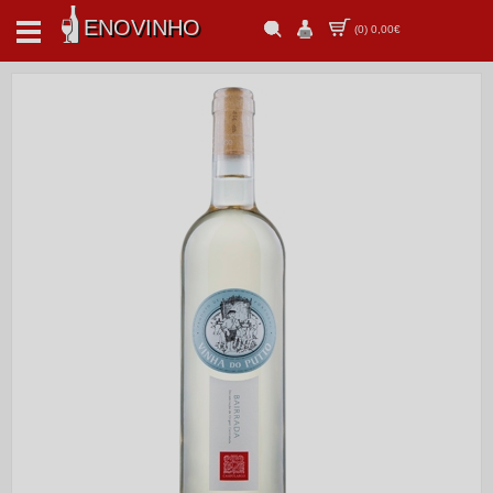
ENOVINHO
(
0
)
0,00€