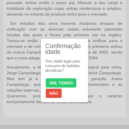
passado, tomou então o nosso pai, Manuel, a seu cargo a
totalidade da exploração cujas vinhas modernizou e ampliou,
deixando no entanto de produzir vinho para o mercado.
Em meados dos anos noventa iniciámos ensaios de
vinificação com as diversas castas entretanto plantadas
(muitas das quais o foram pela primeira vez na região).
Tomou-se então a decisão de começar a vinificar para o
Confirmação
mercado e de construir uma nova adega. Os primeiros vinhos
idade
da marca Campolargo foram os da colheita de 2000, sendo
que a nova adega apenas foi construída em 2004.
Tem idade legal para
consumo de bebidas
Actualmente, a terceira geração é responsável pela vinha,
alcoólicas?
Jorge Campolargo e pela adega e vendas, Carlos Campolargo.
Mas tem já a colaboração da quarta geração, Joana
SIM, TENHO
Campolargo, que assegura o apoio administrativo e as
relações externas.
NÃO
Queremos, pois, manter e prosseguir o carácter
exclusivamente familiar da nossa vitivinicultura.