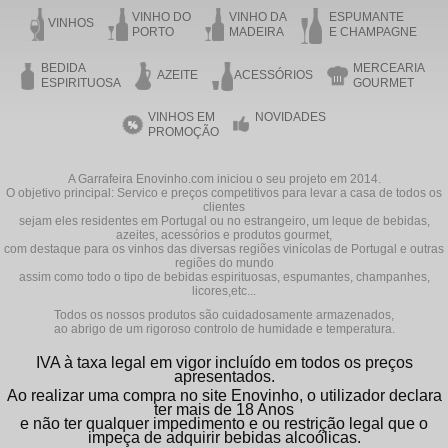
VINHO DO
VINHO DA
ESPUMANTE
VINHOS
PORTO
MADEIRA
E CHAMPAGNE
BEDIDA
MERCEARIA
AZEITE
ACESSÓRIOS
ESPIRITUOSA
GOURMET
VINHOS EM
NOVIDADES
PROMOÇÃO
A Garrafeira Enovinho.com iniciou o seu projeto em 2014.
O objetivo principal: Servico e preços competitivos para levar a casa de todos os
clientes
sejam eles residentes em Portugal ou no estrangeiro, um leque de bebidas,
azeites, acessórios e produtos gourmet,
com destaque para os vinhos das diversas regiões vinícolas de Portugal e outras
regiões do mundo
assim como todo o tipo de bebidas espirituosas, espumantes, champanhes,
licores,etc...
Todos os nossos produtos são cuidadosamente armazenados,
ao abrigo de um rigoroso controlo de humidade e temperatura.
IVA à taxa legal em vigor incluído em todos os preços
apresentados.
Ao realizar uma compra no site Enovinho, o utilizador declara
ter mais de 18 Anos
e não ter qualquer impedimento e ou restrição legal que o
impeça de adquirir bebidas alcoólicas.