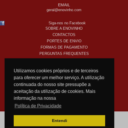
EMAIL
geral@enovinho.com
Siga-nos no Facebook
SOBRE A ENOVINHO
CONTACTOS
PORTES DE ENVIO
FORMAS DE PAGAMENTO
PERGUNTAS FREQUENTES
COMO COMPRO ONLINE
TERMOS LEGAIS
Utilizamos cookies próprios e de terceiros
POLITICA DE PRIVACIDADE
para oferecer um melhor serviço. A utilização
SUBSCREVA A NOSSA NEWSLETTER!
continuada do nosso site pressupõe a
aceitação da utilização de cookies. Mais
informação na nossa
WEB DESIGN
NOSTRI
Política de Privacidade
Entendi