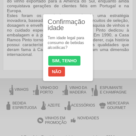
do vinho exportado para a América do Sul, enquanto ainda
conquistava gerações de clientes fiéis em Portugal e na
Europa.
Estes foram os resultados naturais de uma estratégia
inovadora, baseada na modernização dos circuitos de seleção,
Confirmação
dosagem e envelhecimento, na contínua pesquisa de vinhos e
idade
no cuidado especial que Adriano Ramos Pinto dedicou à
embalagem e à promoção de seus vinhos.Em 1990, a Casa
Tem idade legal para
Ramos Pinto tornou-se parte do Grupo Roederer, cuja história
consumo de bebidas
possui características idênticas. Assim, as qualidades que
alcoólicas?
deram fama à Casa Ramos Pinto assumiram uma dimensão
internacional.
SIM, TENHO
NÃO
VINHO DO
VINHO DA
ESPUMANTE
VINHOS
PORTO
MADEIRA
E CHAMPAGNE
BEDIDA
MERCEARIA
AZEITE
ACESSÓRIOS
ESPIRITUOSA
GOURMET
VINHOS EM
NOVIDADES
PROMOÇÃO