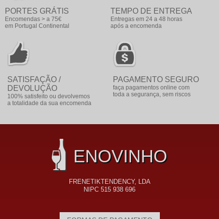
PORTES GRÁTIS
TEMPO DE ENTREGA
Encomendas > a 75€
Entregas em 24 a 48 horas
em Portugal Continental
após a encomenda
SATISFAÇÃO /
PAGAMENTO SEGURO
DEVOLUÇÃO
faça pagamentos online com
toda a segurança, sem riscos
100% satisfeito ou devolvemos
a totalidade da sua encomenda
ENOVINHO
FRENETIKTENDENCY, LDA
NIPC 515 938 696