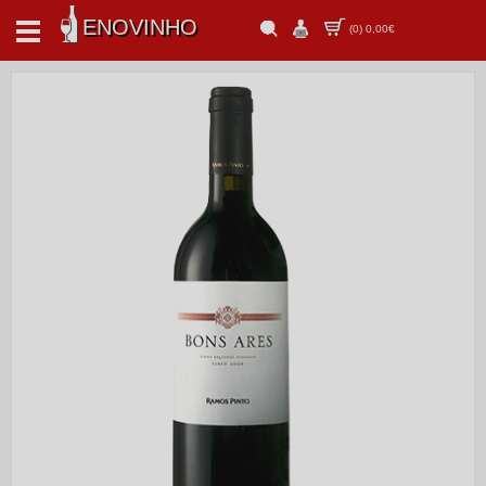
ENOVINHO
(
0
)
0,00€