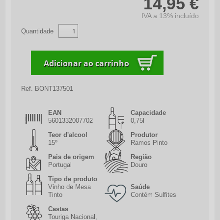
14,95 €
IVA a 13% incluído
Quantidade
Ref.
BONT137501
EAN
Capacidade
5601332007702
0,75l
Teor d'alcool
Produtor
15º
Ramos Pinto
Pais de origem
Região
Portugal
Douro
Tipo de produto
Vinho de Mesa
Saúde
Tinto
Contém Sulfites
Castas
Touriga Nacional,