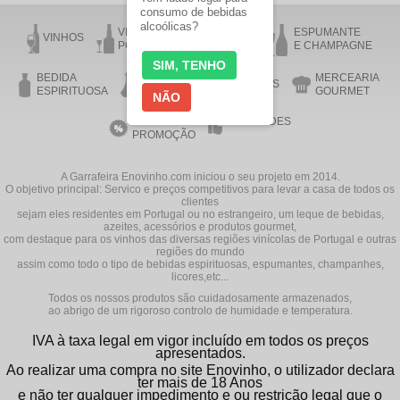
consumo de bebidas
alcoólicas?
VINHO DO
VINHO DA
ESPUMANTE
VINHOS
PORTO
MADEIRA
E CHAMPAGNE
SIM, TENHO
BEDIDA
MERCEARIA
AZEITE
ACESSÓRIOS
ESPIRITUOSA
GOURMET
NÃO
VINHOS EM
NOVIDADES
PROMOÇÃO
A Garrafeira Enovinho.com iniciou o seu projeto em 2014.
O objetivo principal: Servico e preços competitivos para levar a casa de todos os
clientes
sejam eles residentes em Portugal ou no estrangeiro, um leque de bebidas,
azeites, acessórios e produtos gourmet,
com destaque para os vinhos das diversas regiões vinícolas de Portugal e outras
regiões do mundo
assim como todo o tipo de bebidas espirituosas, espumantes, champanhes,
licores,etc...
Todos os nossos produtos são cuidadosamente armazenados,
ao abrigo de um rigoroso controlo de humidade e temperatura.
IVA à taxa legal em vigor incluído em todos os preços
apresentados.
Ao realizar uma compra no site Enovinho, o utilizador declara
ter mais de 18 Anos
e não ter qualquer impedimento e ou restrição legal que o