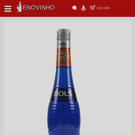
ENOVINHO
(
0
)
0,00€