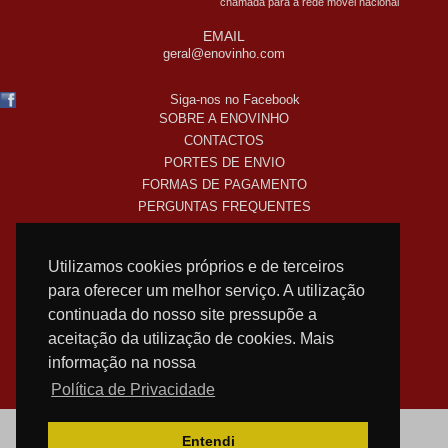
chamada para a rede móvel nacional
EMAIL
geral@enovinho.com
Siga-nos no Facebook
SOBRE A ENOVINHO
CONTACTOS
PORTES DE ENVIO
FORMAS DE PAGAMENTO
PERGUNTAS FREQUENTES
COMO COMPRO ONLINE
TERMOS LEGAIS
Utilizamos cookies próprios e de terceiros
POLITICA DE PRIVACIDADE
para oferecer um melhor serviço. A utilização
SUBSCREVA A NOSSA NEWSLETTER!
continuada do nosso site pressupõe a
aceitação da utilização de cookies. Mais
informação na nossa
WEB DESIGN
NOSTRI
Política de Privacidade
Entendi