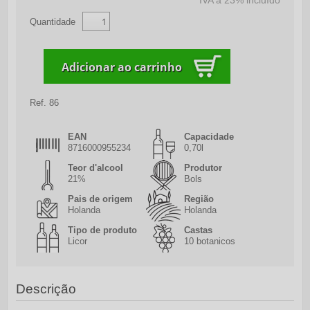
IVA a 23% incluído
Quantidade
Ref.
86
EAN
Capacidade
8716000955234
0,70l
Teor d'alcool
Produtor
21%
Bols
Pais de origem
Região
Holanda
Holanda
Tipo de produto
Castas
Licor
10 botanicos
Descrição