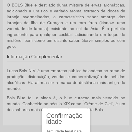
O BOLS Blue é destilado duma mistura de ervas aromáticas,
adicionado a um rico e variado aroma extraído de doces de
laranja avermelhadas, o característico sabor amargo das
laranjas da Ilha de Curaçao e um raro fruto (kinnow, uma
variedade de laranja) existente no sul da Ásia. É o perfeito
ingrediente para qualquer cocktail, adicionando um toque de
mistério, bem como um distinto sabor. Servir simples ou com
gelo.
Informação Complementar
Lucas Bols N.V. é uma empresa pública holandesa no ramo de
produção, distribuição, vendas e comercialização de bebidas
alcoólicas. Ela afirma ser a marca de destilaria mais antiga do
mundo.
Bols Blue foi, e ainda é, o blue curaçao mais vendido no
mundo. Conhecido no século XIX como "Crème de Ciel", é um
dos sabores mais antigos no catálogo atual da Bols.
Confirmação
idade
Tem idade legal para