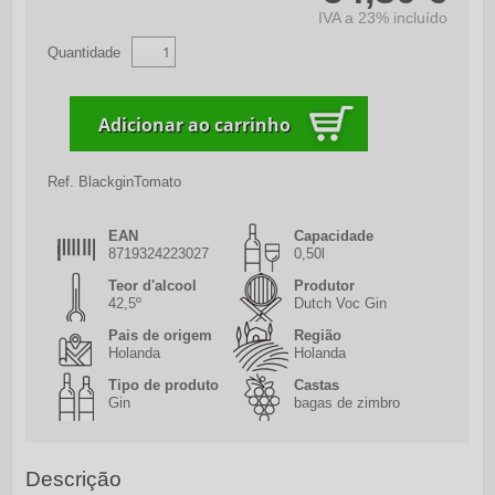
IVA a 23% incluído
Quantidade
Ref.
BlackginTomato
EAN
Capacidade
8719324223027
0,50l
Teor d'alcool
Produtor
42,5º
Dutch Voc Gin
Pais de origem
Região
Holanda
Holanda
Tipo de produto
Castas
Gin
bagas de zimbro
Descrição