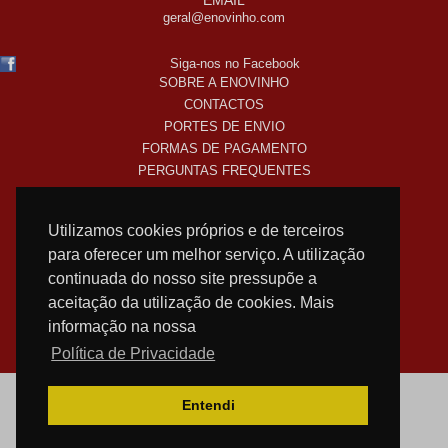
EMAIL
geral@enovinho.com
Siga-nos no Facebook
SOBRE A ENOVINHO
CONTACTOS
PORTES DE ENVIO
FORMAS DE PAGAMENTO
PERGUNTAS FREQUENTES
COMO COMPRO ONLINE
TERMOS LEGAIS
Utilizamos cookies próprios e de terceiros
POLITICA DE PRIVACIDADE
para oferecer um melhor serviço. A utilização
SUBSCREVA A NOSSA NEWSLETTER!
continuada do nosso site pressupõe a
aceitação da utilização de cookies. Mais
informação na nossa
WEB DESIGN
NOSTRI
Política de Privacidade
Entendi