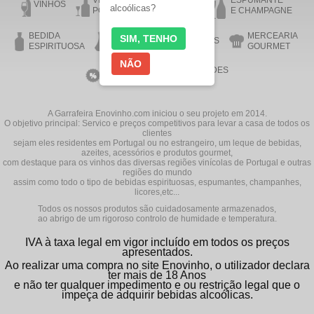
VINHO DO
VINHO DA
ESPUMANTE
VINHOS
alcoólicas?
PORTO
MADEIRA
E CHAMPAGNE
BEDIDA
MERCEARIA
SIM, TENHO
AZEITE
ACESSÓRIOS
ESPIRITUOSA
GOURMET
NÃO
VINHOS EM
NOVIDADES
PROMOÇÃO
A Garrafeira Enovinho.com iniciou o seu projeto em 2014.
O objetivo principal: Servico e preços competitivos para levar a casa de todos os
clientes
sejam eles residentes em Portugal ou no estrangeiro, um leque de bebidas,
azeites, acessórios e produtos gourmet,
com destaque para os vinhos das diversas regiões vinícolas de Portugal e outras
regiões do mundo
assim como todo o tipo de bebidas espirituosas, espumantes, champanhes,
licores,etc...
Todos os nossos produtos são cuidadosamente armazenados,
ao abrigo de um rigoroso controlo de humidade e temperatura.
IVA à taxa legal em vigor incluído em todos os preços
apresentados.
Ao realizar uma compra no site Enovinho, o utilizador declara
ter mais de 18 Anos
e não ter qualquer impedimento e ou restrição legal que o
impeça de adquirir bebidas alcoólicas.