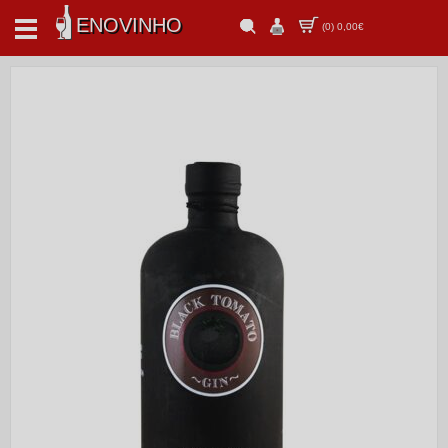
ENOVINHO
(
0
)
0,00€