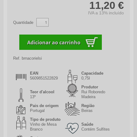
11,20 €
IVA a 13% incluído
Quantidade
Ref.
brnacorielsi
EAN
Capacidade
5609851522829
0,75l
Produtor
Teor d'alcool
Rui Roboredo
13º
Madeira
Pais de origem
Região
Portugal
Beiras
Tipo de produto
Vinho de Mesa
Saúde
Branco
Contém Sulfites