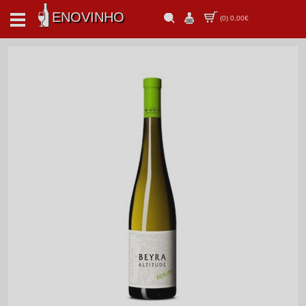
ENOVINHO
(
0
)
0,00€