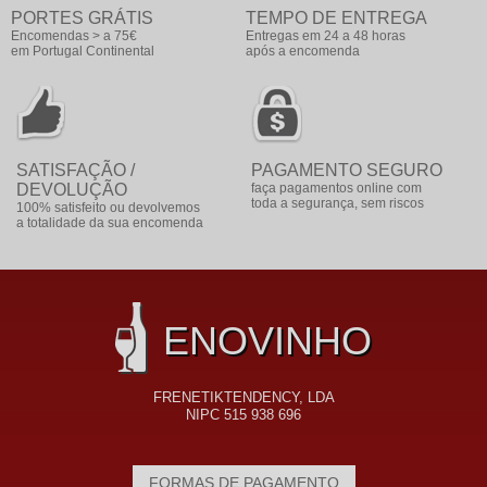
PORTES GRÁTIS
TEMPO DE ENTREGA
Encomendas > a 75€
Entregas em 24 a 48 horas
em Portugal Continental
após a encomenda
SATISFAÇÃO /
PAGAMENTO SEGURO
DEVOLUÇÃO
faça pagamentos online com
toda a segurança, sem riscos
100% satisfeito ou devolvemos
a totalidade da sua encomenda
ENOVINHO
FRENETIKTENDENCY, LDA
NIPC 515 938 696
FORMAS DE PAGAMENTO