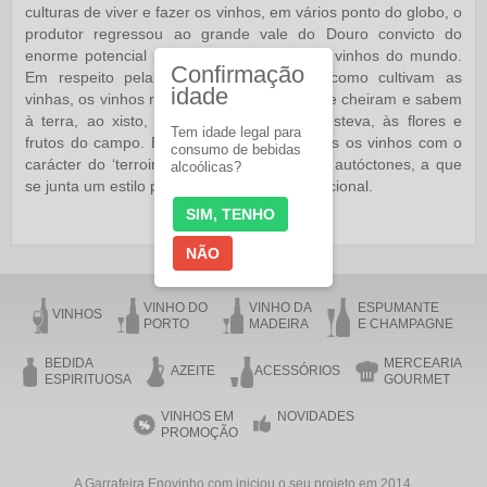
culturas de viver e fazer os vinhos, em vários ponto do globo, o
produtor regressou ao grande vale do Douro convicto do
enorme potencial para fazer dos melhores vinhos do mundo.
Confirmação
Em respeito pela natureza, pela forma como cultivam as
idade
vinhas, os vinhos reflectem as vivências, que cheiram e sabem
à terra, ao xisto, ao granito molhado, à esteva, às flores e
Tem idade legal para
frutos do campo. É na Adega que são feitos os vinhos com o
consumo de bebidas
carácter do ‘terroir’, expresso pelas castas autóctones, a que
alcoólicas?
se junta um estilo próprio e um perfil internacional.
SIM, TENHO
NÃO
VINHO DO
VINHO DA
ESPUMANTE
VINHOS
PORTO
MADEIRA
E CHAMPAGNE
BEDIDA
MERCEARIA
AZEITE
ACESSÓRIOS
ESPIRITUOSA
GOURMET
VINHOS EM
NOVIDADES
PROMOÇÃO
A Garrafeira Enovinho.com iniciou o seu projeto em 2014.