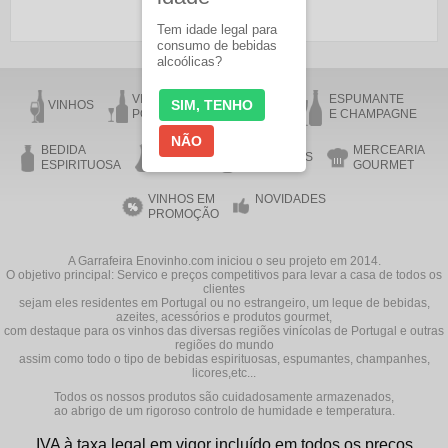
Tem idade legal para
consumo de bebidas
alcoólicas?
VINHO DO
VINHO DA
ESPUMANTE
SIM, TENHO
VINHOS
PORTO
MADEIRA
E CHAMPAGNE
NÃO
BEDIDA
MERCEARIA
AZEITE
ACESSÓRIOS
ESPIRITUOSA
GOURMET
VINHOS EM
NOVIDADES
PROMOÇÃO
A Garrafeira Enovinho.com iniciou o seu projeto em 2014.
O objetivo principal: Servico e preços competitivos para levar a casa de todos os
clientes
sejam eles residentes em Portugal ou no estrangeiro, um leque de bebidas,
azeites, acessórios e produtos gourmet,
com destaque para os vinhos das diversas regiões vinícolas de Portugal e outras
regiões do mundo
assim como todo o tipo de bebidas espirituosas, espumantes, champanhes,
licores,etc...
Todos os nossos produtos são cuidadosamente armazenados,
ao abrigo de um rigoroso controlo de humidade e temperatura.
IVA à taxa legal em vigor incluído em todos os preços