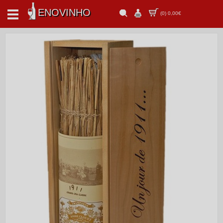
ENOVINHO
(
0
)
0,00€