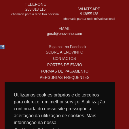
TELEFONE
WHATSAPP
253 818 115
913855138
chamada para a rede fixa nacional
chamada para a rede móvel nacional
EMAIL
geral@enovinho.com
Siga-nos no Facebook
SOBRE A ENOVINHO
CONTACTOS
PORTES DE ENVIO
FORMAS DE PAGAMENTO
PERGUNTAS FREQUENTES
COMO COMPRO ONLINE
TERMOS LEGAIS
Utilizamos cookies próprios e de terceiros
POLITICA DE PRIVACIDADE
para oferecer um melhor serviço. A utilização
SUBSCREVA A NOSSA NEWSLETTER!
continuada do nosso site pressupõe a
aceitação da utilização de cookies. Mais
informação na nossa
WEB DESIGN
NOSTRI