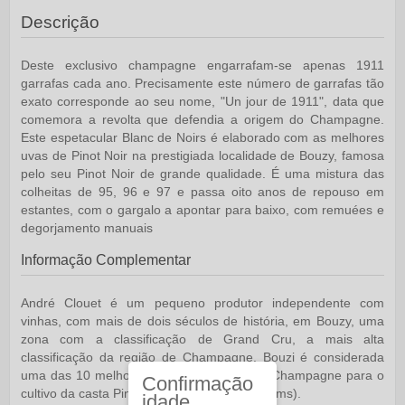
Descrição
Deste exclusivo champagne engarrafam-se apenas 1911
garrafas cada ano. Precisamente este número de garrafas tão
exato corresponde ao seu nome,
"Un jour de 1911"
, data que
comemora a revolta que defendia a origem do Champagne.
Este espetacular Blanc de Noirs é elaborado com as melhores
uvas de
Pinot Noir
na prestigiada localidade de
Bouzy
, famosa
pelo seu Pinot Noir de grande qualidade. É uma mistura das
colheitas de 95, 96 e 97 e passa oito anos de repouso em
estantes, com o gargalo a apontar para baixo, com
remuées
e
degorjamento manuais
Informação Complementar
André Clouet
é um pequeno produtor independente com
vinhas, com mais de dois séculos de história, em Bouzy, uma
zona com a classificação de Grand Cru, a mais alta
classificação da região de Champagne. Bouzi é considerada
uma das 10 melhores zonas da região de Champagne para o
Confirmação
cultivo da casta Pinot Noir (Montagne de Reims).
idade