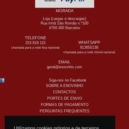
MORADA
Loja (cargas e descargas)
Rua Irmã São Romão n.º100
4750-300 Barcelos
TELEFONE
WHATSAPP
253 818 115
913855138
chamada para a rede fixa nacional
chamada para a rede móvel nacional
EMAIL
geral@enovinho.com
Siga-nos no Facebook
SOBRE A ENOVINHO
CONTACTOS
PORTES DE ENVIO
FORMAS DE PAGAMENTO
PERGUNTAS FREQUENTES
COMO COMPRO ONLINE
TERMOS LEGAIS
Utilizamos cookies próprios e de terceiros