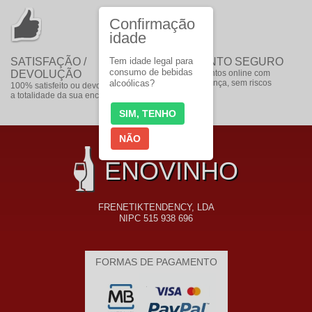
Confirmação
idade
SATISFAÇÃO /
Tem idade legal para
PAGAMENTO SEGURO
consumo de bebidas
DEVOLUÇÃO
faça pagamentos online com
alcoólicas?
toda a segurança, sem riscos
100% satisfeito ou devolvemos
a totalidade da sua encomenda
SIM, TENHO
NÃO
ENOVINHO
FRENETIKTENDENCY, LDA
NIPC 515 938 696
FORMAS DE PAGAMENTO