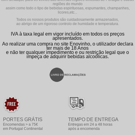
regiões do mundo
assim como todo o tipo de bebidas espirituosas, espumantes, champanhes,
licores,etc...
Todos os nossos produtos são cuidadosamente armazenados,
ao abrigo de um rigoroso controlo de humidade e temperatura.
IVA à taxa legal em vigor incluído em todos os preços
apresentados.
Ao realizar uma compra no site Enovinho, o utilizador declara
ter mais de 18 Anos
e não ter qualquer impedimento e ou restrição legal que o
impeça de adquirir bebidas alcoólicas.
PORTES GRÁTIS
TEMPO DE ENTREGA
Encomendas > a 75€
Entregas em 24 a 48 horas
em Portugal Continental
após a encomenda