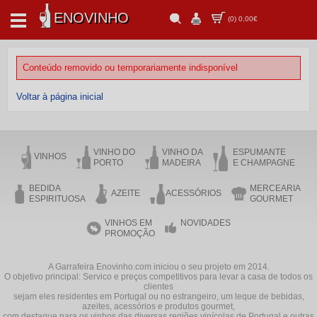
ENOVINHO
(
0
)
0,00€
Conteúdo removido ou temporariamente indisponível
Voltar à página inicial
VINHO DO
VINHO DA
ESPUMANTE
VINHOS
PORTO
MADEIRA
E CHAMPAGNE
BEDIDA
MERCEARIA
AZEITE
ACESSÓRIOS
ESPIRITUOSA
GOURMET
VINHOS EM
NOVIDADES
PROMOÇÃO
A Garrafeira Enovinho.com iniciou o seu projeto em 2014.
O objetivo principal: Servico e preços competitivos para levar a casa de todos os
clientes
sejam eles residentes em Portugal ou no estrangeiro, um leque de bebidas,
azeites, acessórios e produtos gourmet,
com destaque para os vinhos das diversas regiões vinícolas de Portugal e outras