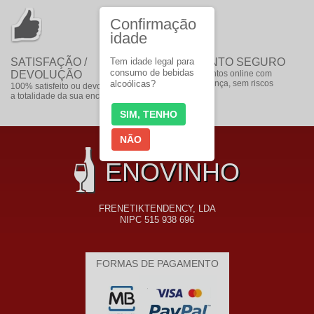
Confirmação
idade
SATISFAÇÃO /
Tem idade legal para
PAGAMENTO SEGURO
consumo de bebidas
DEVOLUÇÃO
faça pagamentos online com
alcoólicas?
toda a segurança, sem riscos
100% satisfeito ou devolvemos
a totalidade da sua encomenda
SIM, TENHO
NÃO
ENOVINHO
FRENETIKTENDENCY, LDA
NIPC 515 938 696
FORMAS DE PAGAMENTO