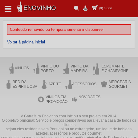
ENOVINHO
(
0
)
0,00€
Conteúdo removido ou temporariamente indisponível
Voltar à página inicial
VINHO DO
VINHO DA
ESPUMANTE
VINHOS
PORTO
MADEIRA
E CHAMPAGNE
BEDIDA
MERCEARIA
AZEITE
ACESSÓRIOS
ESPIRITUOSA
GOURMET
VINHOS EM
NOVIDADES
PROMOÇÃO
A Garrafeira Enovinho.com iniciou o seu projeto em 2014.
O objetivo principal: Servico e preços competitivos para levar a casa de todos os
clientes
sejam eles residentes em Portugal ou no estrangeiro, um leque de bebidas,
azeites, acessórios e produtos gourmet,
com destaque para os vinhos das diversas regiões vinícolas de Portugal e outras