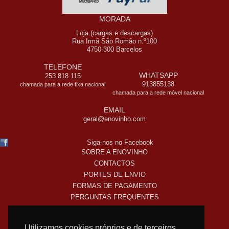
MORADA
Loja (cargas e descargas)
Rua Irmã São Romão n.º100
4750-300 Barcelos
TELEFONE
WHATSAPP
253 818 115
913855138
chamada para a rede fixa nacional
chamada para a rede móvel nacional
EMAIL
geral@enovinho.com
Siga-nos no Facebook
SOBRE A ENOVINHO
CONTACTOS
PORTES DE ENVIO
FORMAS DE PAGAMENTO
PERGUNTAS FREQUENTES
COMO COMPRO ONLINE
TERMOS LEGAIS
Utilizamos cookies próprios e de terceiros