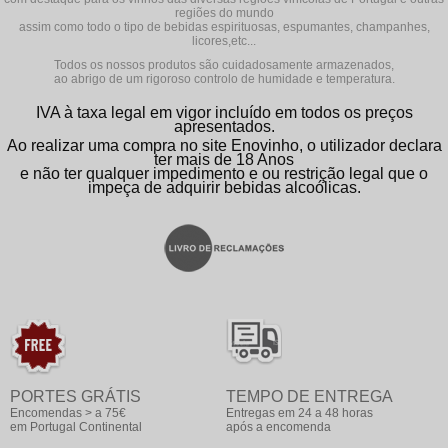
regiões do mundo
assim como todo o tipo de bebidas espirituosas, espumantes, champanhes,
licores,etc...
Todos os nossos produtos são cuidadosamente armazenados,
ao abrigo de um rigoroso controlo de humidade e temperatura.
IVA à taxa legal em vigor incluído em todos os preços
apresentados.
Ao realizar uma compra no site Enovinho, o utilizador declara
ter mais de 18 Anos
e não ter qualquer impedimento e ou restrição legal que o
impeça de adquirir bebidas alcoólicas.
PORTES GRÁTIS
TEMPO DE ENTREGA
Encomendas > a 75€
Entregas em 24 a 48 horas
em Portugal Continental
após a encomenda