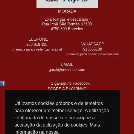
MORADA
Loja (cargas e descargas)
Rua Irmã São Romão n.º100
4750-300 Barcelos
TELEFONE
WHATSAPP
253 818 115
913855138
chamada para a rede fixa nacional
chamada para a rede móvel nacional
EMAIL
geral@enovinho.com
Siga-nos no Facebook
SOBRE A ENOVINHO
CONTACTOS
PORTES DE ENVIO
Utilizamos cookies próprios e de terceiros
FORMAS DE PAGAMENTO
para oferecer um melhor serviço. A utilização
PERGUNTAS FREQUENTES
continuada do nosso site pressupõe a
COMO COMPRO ONLINE
aceitação da utilização de cookies. Mais
TERMOS LEGAIS
informação na nossa