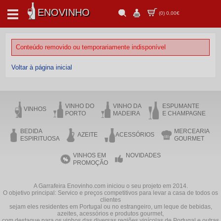
ENOVINHO
(
0
)
0,00€
Conteúdo removido ou temporariamente indisponível
Voltar à página inicial
VINHO DO
VINHO DA
ESPUMANTE
VINHOS
PORTO
MADEIRA
E CHAMPAGNE
BEDIDA
MERCEARIA
AZEITE
ACESSÓRIOS
ESPIRITUOSA
GOURMET
VINHOS EM
NOVIDADES
PROMOÇÃO
A Garrafeira Enovinho.com iniciou o seu projeto em 2014.
O objetivo principal: Servico e preços competitivos para levar a casa de todos os
clientes
sejam eles residentes em Portugal ou no estrangeiro, um leque de bebidas,
azeites, acessórios e produtos gourmet,
com destaque para os vinhos das diversas regiões vinícolas de Portugal e outras