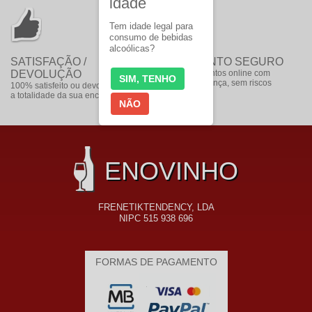
idade
Tem idade legal para
consumo de bebidas
alcoólicas?
SATISFAÇÃO /
PAGAMENTO SEGURO
DEVOLUÇÃO
faça pagamentos online com
SIM, TENHO
toda a segurança, sem riscos
100% satisfeito ou devolvemos
a totalidade da sua encomenda
NÃO
ENOVINHO
FRENETIKTENDENCY, LDA
NIPC 515 938 696
FORMAS DE PAGAMENTO